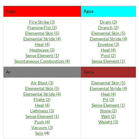
Fogo
Água
Fire Strike (3)
Drain (3)
Flaming Fist (2)
Drench (2)
Elemental Skin (5)
Elemental Skin (5)
Elemental Stride (4)
Elemental Stride (4)
Heal (4)
Envelop (3)
Heatwave (3)
Heal (4)
Sense Element (1)
Pool (2)
Spontaneous Combustion (4)
Sense Element (1)
Ar
Terra
Air Blast (3)
Elemental Skin (5)
Elemental Skin (5)
Elemental Stride (4)
Elemental Stride (4)
Heal (4)
Flight (2)
Pit (3)
Heal (4)
Sense Element (1)
Lightness (3)
Stone (2)
Sense Element (1)
Wall (2)
Push (4)
Weight (3)
Vacuum (3)
Spin
(4)