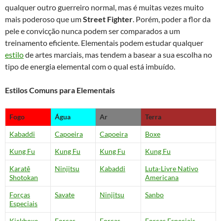
qualquer outro guerreiro normal, mas é muitas vezes muito
mais poderoso que um
Street Fighter
. Porém, poder a flor da
pele e convicção nunca podem ser comparados a um
treinamento eficiente. Elementais podem estudar qualquer
estilo
de artes marciais, mas tendem a basear a sua escolha no
tipo de energia elemental com o qual está imbuído.
Estilos Comuns para Elementais
Fogo
Água
Ar
Terra
Kabaddi
Capoeira
Capoeira
Boxe
Kung Fu
Kung Fu
Kung Fu
Kung Fu
Karatê
Ninjitsu
Kabaddi
Luta-Livre Nativo
Shotokan
Americana
Forças
Savate
Ninjitsu
Sanbo
Especiais
Kickboxe
Forças
Forças
Forças Especiais