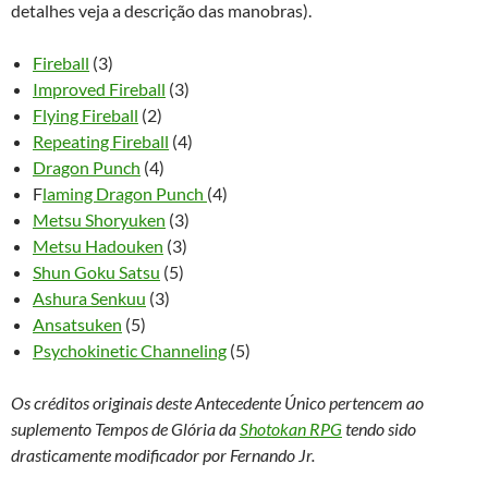
detalhes veja a descrição das manobras).
Fireball
(3)
Improved Fireball
(3)
Flying Fireball
(2)
Repeating Fireball
(4)
Dragon Punch
(4)
F
laming Dragon Punch
(4)
Metsu Shoryuken
(3)
Metsu Hadouken
(3)
Shun Goku Satsu
(5)
Ashura Senkuu
(3)
Ansatsuken
(5)
Psychokinetic Channeling
(5)
Os créditos originais deste Antecedente Único pertencem ao
suplemento Tempos de Glória da
Shotokan RPG
tendo sido
drasticamente modificador por Fernando Jr.