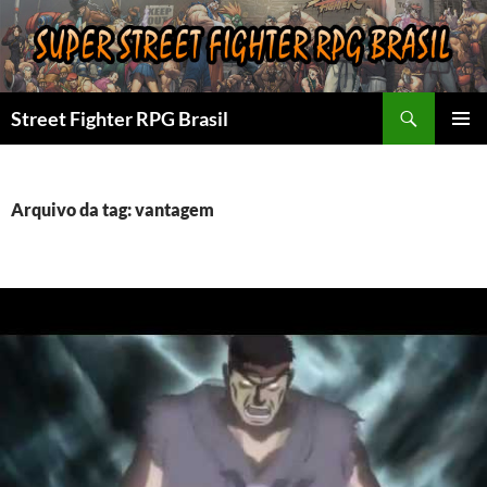
Pular
para
o
conteúdo
Pesquisar
Street Fighter RPG Brasil
MENU
PRINCI
Arquivo da tag: vantagem