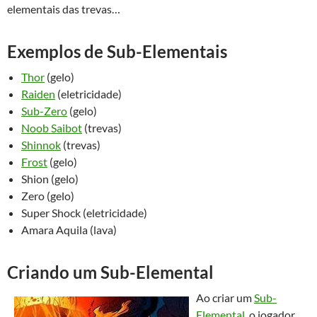
elementais das trevas…
Exemplos de Sub-Elementais
Thor
(gelo)
Raiden
(eletricidade)
Sub-Zero
(gelo)
Noob Saibot
(trevas)
Shinnok
(trevas)
Frost
(gelo)
Shion (gelo)
Zero (gelo)
Super Shock (eletricidade)
Amara Aquila (lava)
Criando um Sub-Elemental
Ao criar um
Sub-
Elemental
, o jogador