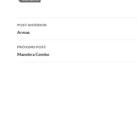
Navegação
POST ANTERIOR
de
Armas
posts
PRÓXIMO POST
Manobra Combo