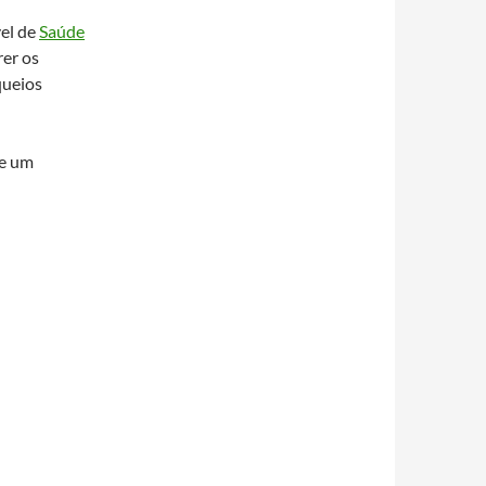
el de
Saúde
rer os
queios
de um