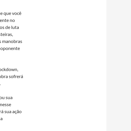
te que você
ente no
os de luta
teiras,
as manobras
o oponente
nockdown,
bra sofrerá
.
zou sua
nesse
rá sua ação
 a