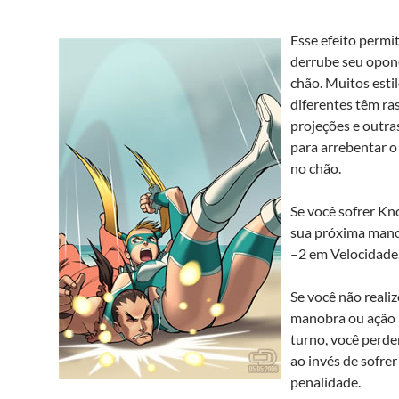
Esse efeito permi
derrube seu opon
chão. Muitos estil
diferentes têm ras
projeções e outr
para arrebentar 
no chão.
Se você sofrer K
sua próxima mano
–2 em Velocidade
Se você não reali
manobra ou ação 
turno, você perde
ao invés de sofrer
penalidade.