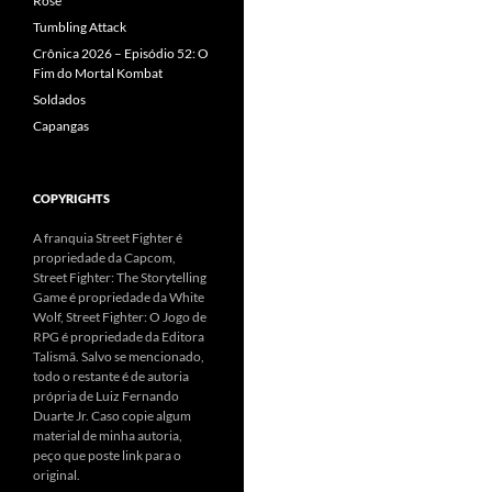
Rose
Tumbling Attack
Crônica 2026 – Episódio 52: O
Fim do Mortal Kombat
Soldados
Capangas
COPYRIGHTS
A franquia Street Fighter é
propriedade da Capcom,
Street Fighter: The Storytelling
Game é propriedade da White
Wolf, Street Fighter: O Jogo de
RPG é propriedade da Editora
Talismã. Salvo se mencionado,
todo o restante é de autoria
própria de Luiz Fernando
Duarte Jr. Caso copie algum
material de minha autoria,
peço que poste link para o
original.