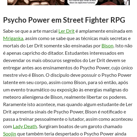
Psycho Power em Street Fighter RPG
Sabe-se que a arte marcial
Ler Drit
é amplamente ensinada em
Mriganka
, assim como se sabe que as técnicas mais secretas e
mortais do Ler Drit somente são ensinadas por
Bison
. Isto não
é apenas capricho do ditador. Estudantes interessados em
desvendar os mais obscuros segredos do Ler Drit devem se
entregar antes aos ensinamentos do Psycho Power, cujo único
mestre vivo é Bison. O discípulo deve possuir o Psycho Power
latente em seu corpo, assim como Bison, para só então, após
um evento traumático ou exposição às energias malignas do
meteoro alienígena de Bison, realmente libertar os poderes.
Raramente isto acontece, mas quando algum estudante de Ler
Drit apresenta sinais de Psycho Power, Bison é notificado e
passa a treinar pessoalmente o lutador, assim como aconteceu
com
Lady Death
. Surgiram boatos de um garoto chamado
Soojin
que também teria despertado o Psycho Power ainda