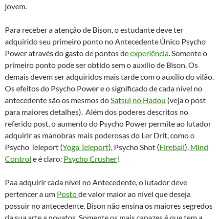
jovem.
Para receber a atenção de Bison, o estudante deve ter
adquirido seu primeiro ponto no Antecedente Único Psycho
Power através do gasto de pontos de
experiência
. Somente o
primeiro ponto pode ser obtido sem o auxílio de Bison. Os
demais devem ser adquiridos mais tarde com o auxílio do vilão.
Os efeitos do Psycho Power e o significado de cada nível no
antecedente são os mesmos do
Satsui no Hadou
(veja o post
para maiores detalhes). Além dos poderes descritos no
referido post, o aumento do Psycho Power permite ao lutador
adquirir as manobras mais poderosas do Ler Drit, como o
Psycho Teleport (
Yoga Teleport
), Psycho Shot (
Fireball
),
Mind
Control
e é claro:
Psycho Crusher
!
Paa adquirir cada nível no Antecedente, o lutador deve
pertencer a um
Posto
de valor maior ao nível que deseja
possuir no antecedente. Bison não ensina os maiores segredos
da sua arte a novatos. Somente os mais capazes é que tem a