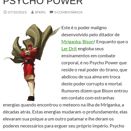
PSYCHO POWER
07/10/2023
SFRPG
0 COMENTÁRIOS
Este é o poder maligno
desenvolvido pelo ditador de
Mriganka
,
Bison
! Enquanto que o
Ler Drit
engloba seus
ensinamentos em combate
corporal, é no Psycho Power que
reside o real poder do tirano, que
abdicou de sua alma em troca
deste poder corrupto e mortal.
Rumores dizem que Bison entrou
em contato com estranhas
energias quando encontrou o meteoro na ilha de Mriganka, a
décadas atrás. Estas energias mudaram-o profundamente, elas
elevaram sua psique a um outro patamar e lhe deram os
poderes necessários para erguer seu próprio império. Psycho