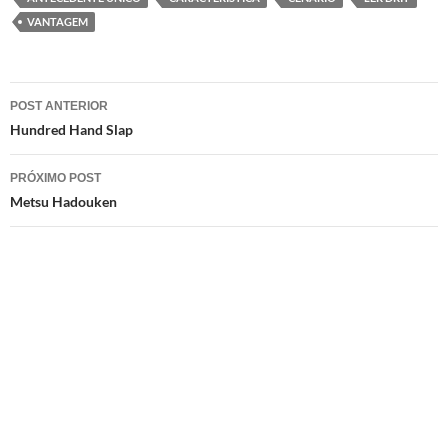
VANTAGEM
Navegação
POST ANTERIOR
de
Hundred Hand Slap
posts
PRÓXIMO POST
Metsu Hadouken