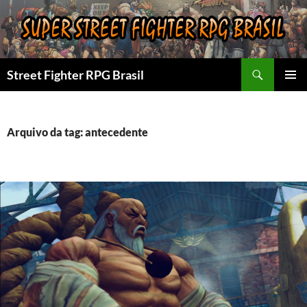
Pular
para
o
conteúdo
Pesquisar
Street Fighter RPG Brasil
MENU
PRINCI
Arquivo da tag: antecedente