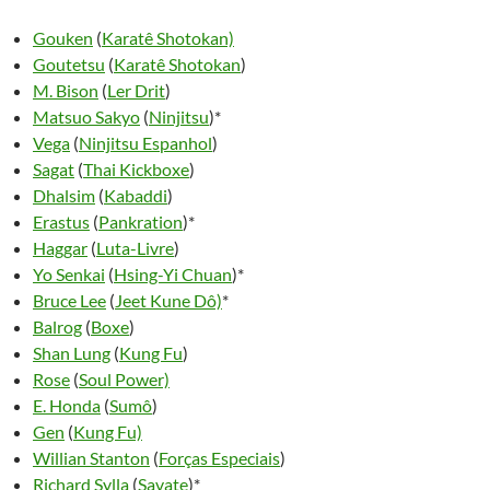
Gouken
(
Karatê Shotokan)
Goutetsu
(
Karatê Shotokan
)
M. Bison
(
Ler Drit
)
Matsuo Sakyo
(
Ninjitsu
)*
Vega
(
Ninjitsu Espanhol
)
Sagat
(
Thai Kickboxe
)
Dhalsim
(
Kabaddi
)
Erastus
(
Pankration
)*
Haggar
(
Luta-Livre
)
Yo Senkai
(
Hsing-Yi Chuan
)*
Bruce Lee
(
Jeet Kune Dô)
*
Balrog
(
Boxe
)
Shan Lung
(
Kung Fu
)
Rose
(
Soul Power)
E. Honda
(
Sumô
)
Gen
(
Kung Fu)
Willian Stanton
(
Forças Especiais
)
Richard Sylla
(
Savate
)*