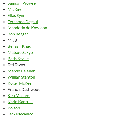
Samson Prowse
Mr. Ray
Elias Synn
Fernando Degaul
Mandarin de Kowloon
Bob Reagan
Mr. B
Benazir Khaur
Matsuo Sakyo
Paris Seville
Ted Tower
Marcie Calahan
Willian Stanton
Roger McRee
Francis Dashwood
Ken Masters
Karin Kanzuki
Poison
Jack Mecânico