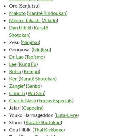
Oro (Senjutsu)
Makoto
(
Karatê Rindoukan
)
Mestre Takashi
(
Aikidô
)
Dan Hibiki
(
Karatê
Shotokan
)
Zeku (
Ninjitsu
)
Genryusai (
Ninjitsu
)
Dr. Lao
(
Taoísmo
)
Lee
(
Kung Fu
)
Retsu
(
Kempô
)
Ken
(
Karatê Shotokan
)
Zangief
(
Sanbo
)
Chun Li
(
Wu Shu
)
Charlie Nash
(
Forças Especiais
)
Jafari (
Capoeira
)
Youko Harmageddon (
Luta-Livre
)
Stoner (
Karatê Shotokan
)
Gou Hibiki (
Thai Kickboxe
)