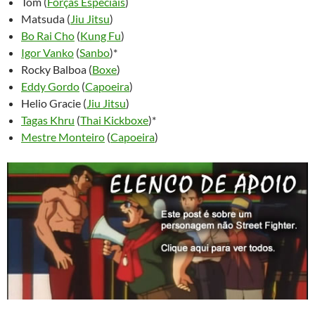
Tom (
Forças Especiais
)
Matsuda (
Jiu Jitsu
)
Bo Rai Cho
(
Kung Fu
)
Igor Vanko
(
Sanbo
)*
Rocky Balboa (
Boxe
)
Eddy Gordo
(
Capoeira
)
Helio Gracie (
Jiu Jitsu
)
Tagas Khru
(
Thai Kickboxe
)*
Mestre Monteiro
(
Capoeira
)