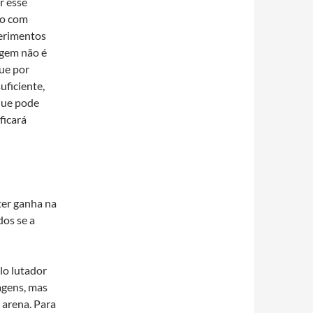
r esse
do com
erimentos
agem não é
que por
uficiente,
 que pode
ficará
ter ganha na
dos se a
lo lutador
agens, mas
 arena. Para