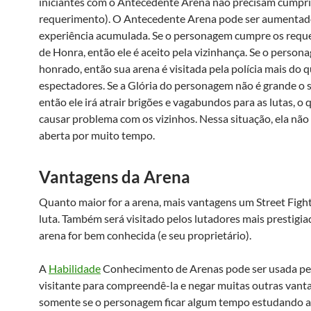
iniciantes com o Antecedente Arena não precisam cumpri
requerimento). O Antecedente Arena pode ser aumenta
experiência acumulada. Se o personagem cumpre os requ
de Honra, então ele é aceito pela vizinhança. Se o person
honrado, então sua arena é visitada pela polícia mais do 
espectadores. Se a Glória do personagem não é grande o s
então ele irá atrair brigões e vagabundos para as lutas, o
causar problema com os vizinhos. Nessa situação, ela não 
aberta por muito tempo.
Vantagens da Arena
Quanto maior for a arena, mais vantagens um Street Figh
luta. Também será visitado pelos lutadores mais prestigia
arena for bem conhecida (e seu proprietário).
A
Habilidade
Conhecimento de Arenas pode ser usada pe
visitante para compreendê-la e negar muitas outras vant
somente se o personagem ficar algum tempo estudando a