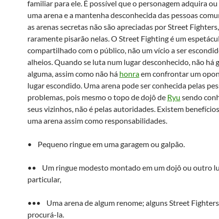
familiar para ele. É possível que o personagem adquira ou
uma arena e a mantenha desconhecida das pessoas comu
as arenas secretas não são apreciadas por Street Fighters
raramente pisarão nelas. O Street Fighting é um espetácul
compartilhado com o público, não um vício a ser escondid
alheios. Quando se luta num lugar desconhecido, não há g
alguma, assim como não há
honra
em confrontar um opo
lugar escondido. Uma arena pode ser conhecida pelas pe
problemas, pois mesmo o topo de dojô de
Ryu
sendo conh
seus vizinhos, não é pelas autoridades. Existem benefícios
uma arena assim como responsabilidades.
• Pequeno ringue em uma garagem ou galpão.
•• Um ringue modesto montado em um dojô ou outro l
particular,
••• Uma arena de algum renome; alguns Street Fighters
procurá-la.