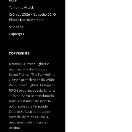
Rose
Tumbling Attack
Crônica 2026 – Episódio 52: O
Fim do Mortal Kombat
Soldados
Capangas
COPYRIGHTS
A franquia Street Fighter é
propriedade da Capcom,
Street Fighter: The Storytelling
Game é propriedade da White
Wolf, Street Fighter: O Jogo de
RPG é propriedade da Editora
Talismã. Salvo se mencionado,
todo o restante é de autoria
própria de Luiz Fernando
Duarte Jr. Caso copie algum
material de minha autoria,
peço que poste link para o
original.