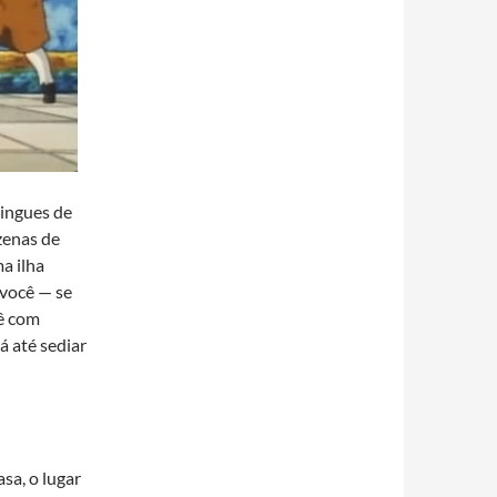
ringues de
zenas de
a ilha
 você — se
ê com
á até sediar
asa, o lugar