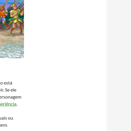
ão está
r. Se ele
 personagem
eriência
.
uais ou
gens