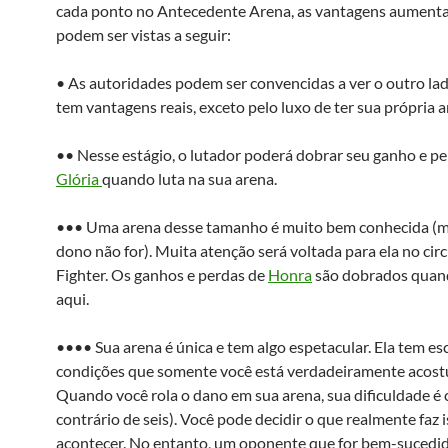
cada ponto no Antecedente Arena, as vantagens aumen
podem ser vistas a seguir:
• As autoridades podem ser convencidas a ver o outro la
tem vantagens reais, exceto pelo luxo de ter sua própria a
•• Nesse estágio, o lutador poderá dobrar seu ganho e pe
Glória
quando luta na sua arena.
••• Uma arena desse tamanho é muito bem conhecida (
dono não for). Muita atenção será voltada para ela no circ
Fighter. Os ganhos e perdas de
Honra
são dobrados quand
aqui.
•••• Sua arena é única e tem algo espetacular. Ela tem es
condições que somente você está verdadeiramente acos
Quando você rola o dano em sua arena, sua dificuldade é 
contrário de seis). Você pode decidir o que realmente faz 
acontecer. No entanto, um oponente que for bem-suced