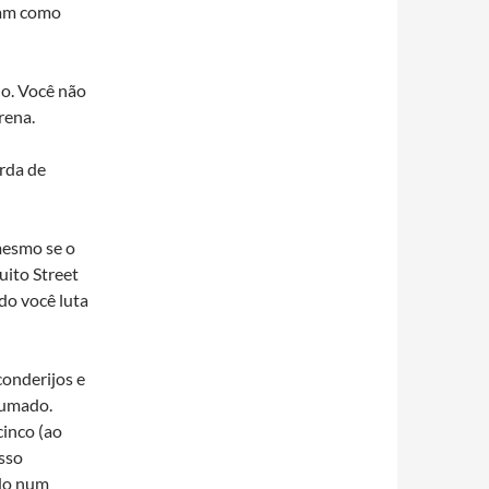
tam como
do. Você não
rena.
rda de
mesmo se o
uito Street
o você luta
conderijos e
tumado.
cinco (ao
isso
ido num