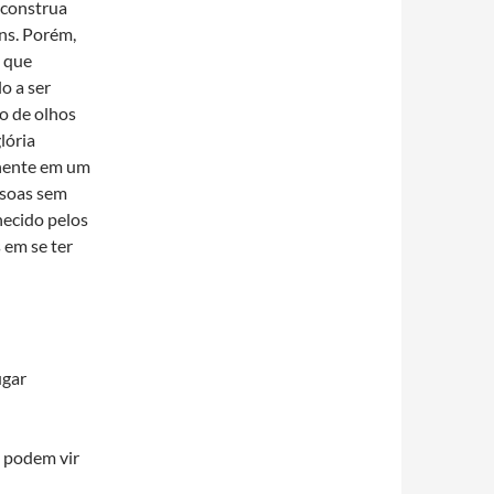
 construa
ns. Porém,
, que
o a ser
o de olhos
lória
nente em um
ssoas sem
ecido pelos
 em se ter
ugar
 podem vir