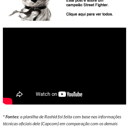
* Fontes:
a planilha de Rashid foi feita com base nas informações
técnicas oficiais dele (Capcom) em comparação com os demais