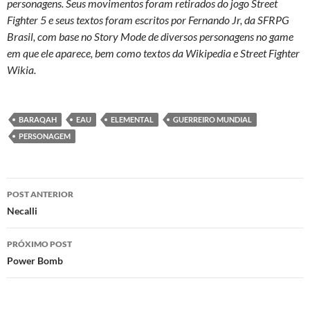
personagens. Seus movimentos foram retirados do jogo Street
Fighter 5 e seus textos foram escritos por Fernando Jr, da SFRPG
Brasil, com base no Story Mode de diversos personagens no game
em que ele aparece, bem como textos da Wikipedia e Street Fighter
Wikia.
BARAQAH
EAU
ELEMENTAL
GUERREIRO MUNDIAL
PERSONAGEM
Navegação
POST ANTERIOR
de
Necalli
posts
PRÓXIMO POST
Power Bomb