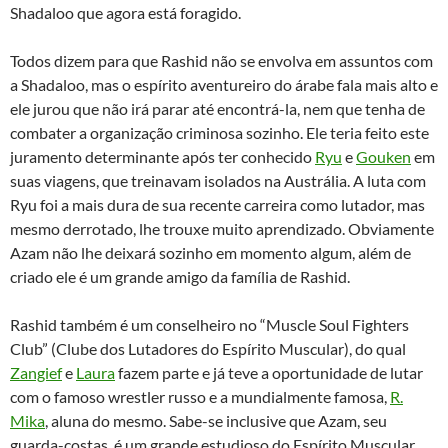
Shadaloo que agora está foragido.
Todos dizem para que Rashid não se envolva em assuntos com
a Shadaloo, mas o espírito aventureiro do árabe fala mais alto e
ele jurou que não irá parar até encontrá-la, nem que tenha de
combater a organização criminosa sozinho. Ele teria feito este
juramento determinante após ter conhecido
Ryu
e
Gouken
em
suas viagens, que treinavam isolados na Austrália. A luta com
Ryu foi a mais dura de sua recente carreira como lutador, mas
mesmo derrotado, lhe trouxe muito aprendizado. Obviamente
Azam não lhe deixará sozinho em momento algum, além de
criado ele é um grande amigo da família de Rashid.
Rashid também é um conselheiro no “Muscle Soul Fighters
Club” (Clube dos Lutadores do Espírito Muscular), do qual
Zangief
e
Laura
fazem parte e já teve a oportunidade de lutar
com o famoso wrestler russo e a mundialmente famosa,
R.
Mika
, aluna do mesmo. Sabe-se inclusive que Azam, seu
guarda-costas, é um grande estudioso do Espírito Muscular,