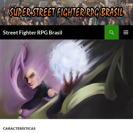
Pular
para
o
conteúdo
Pesquisar
Street Fighter RPG Brasil
MENU
PRINCI
CARACTERÍSTICAS