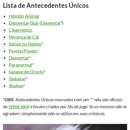
Lista de Antecedentes Únicos
Híbrido Animal
Elemental
(
Sub-Elemental
*)
Cibernético
Herança de Clã
Satsui no Hadou
*
Psycho Power*
Despertar
*
Paranormal
*
Sangue de Orochi
*
Tarkatan
*
Shokan
*
*OBS:
Antecedentes Únicos marcados com um ‘*’ não são oficiais
da
White Wolf
e foram criados por fãs do jogo. Se os mesmos não te
agradam, simplesmente não os utilize em suas crônicas.