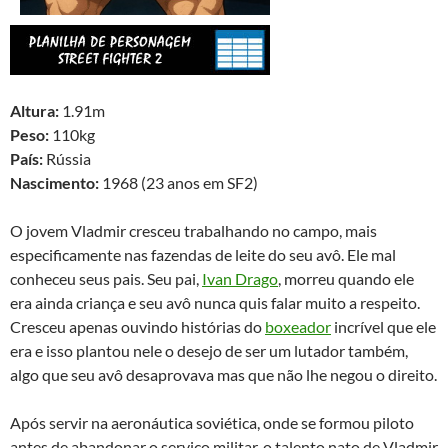
Altura:
1.91m
Peso:
110kg
País:
Rússia
Nascimento:
1968 (23 anos em SF2)
O jovem Vladmir cresceu trabalhando no campo, mais
especificamente nas fazendas de leite do seu avô. Ele mal
conheceu seus pais. Seu pai,
Ivan Drago
, morreu quando ele
era ainda criança e seu avô nunca quis falar muito a respeito.
Cresceu apenas ouvindo histórias do
boxeador
incrível que ele
era e isso plantou nele o desejo de ser um lutador também,
algo que seu avô desaprovava mas que não lhe negou o direito.
Após servir na aeronáutica soviética, onde se formou piloto
antes de abandonar o serviço militar, o talento nato de Vladmir