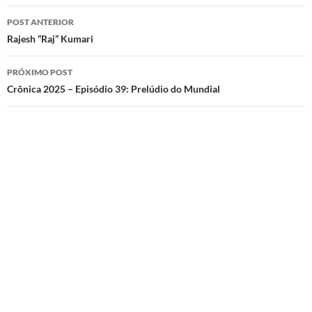
Navegação
POST ANTERIOR
de
Rajesh “Raj” Kumari
posts
PRÓXIMO POST
Crônica 2025 – Episódio 39: Prelúdio do Mundial