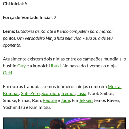
Chi Inicial:
5
Força de Vontade Inicial:
2
Lema:
Lutadores de Karatê e Kendô competem para marcar
pontos. Um verdadeiro Ninja luta pela vida – sua ou a de seu
oponente.
Atualmente existem dois ninjas entre os campeões mundiais: o
bushin
Guy
e a kunoichi
Ibuki
. No passado tivemos o ninja
Geki
.
Em outras franquias temos inúmeros ninjas como em
Mortal
Kombat
:
Sub-Zero
,
Scorpion
,
Tremor
,
Tasia
, Noob Saibot,
Smoke, Ermac, Rain,
Reptile
e
Jade
. Em
Tekken
temos Raven,
Yoshimitsu e Kunimitsu.