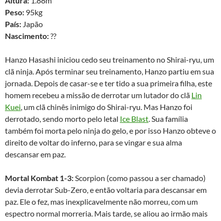
Altura:
1.88m
Peso:
95kg
País:
Japão
Nascimento:
??
Hanzo Hasashi iniciou cedo seu treinamento no Shirai-ryu, um
clã ninja. Após terminar seu treinamento, Hanzo partiu em sua
jornada. Depois de casar-se e ter tido a sua primeira filha, este
homem recebeu a missão de derrotar um lutador do clã
Lin
Kuei
, um clã chinês inimigo do Shirai-ryu. Mas Hanzo foi
derrotado, sendo morto pelo letal
Ice Blast
. Sua família
também foi morta pelo ninja do gelo, e por isso Hanzo obteve o
direito de voltar do inferno, para se vingar e sua alma
descansar em paz.
Mortal Kombat 1-3:
Scorpion (como passou a ser chamado)
devia derrotar Sub-Zero, e então voltaria para descansar em
paz. Ele o fez, mas inexplicavelmente não morreu, com um
espectro normal morreria. Mais tarde, se aliou ao irmão mais