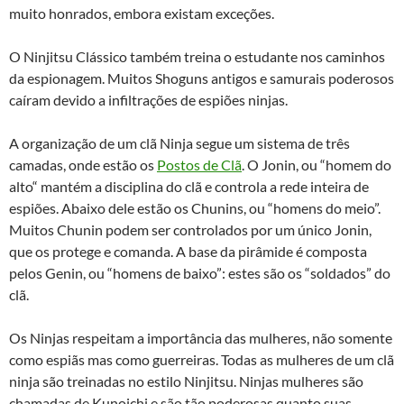
muito honrados, embora existam exceções.
O Ninjitsu Clássico também treina o estudante nos caminhos
da espionagem. Muitos Shoguns antigos e samurais poderosos
caíram devido a infiltrações de espiões ninjas.
A organização de um clã Ninja segue um sistema de três
camadas, onde estão os
Postos de Clã
. O Jonin, ou “homem do
alto“ mantém a disciplina do clã e controla a rede inteira de
espiões. Abaixo dele estão os Chunins, ou “homens do meio”.
Muitos Chunin podem ser controlados por um único Jonin,
que os protege e comanda. A base da pirâmide é composta
pelos Genin, ou “homens de baixo”: estes são os “soldados” do
clã.
Os Ninjas respeitam a importância das mulheres, não somente
como espiãs mas como guerreiras. Todas as mulheres de um clã
ninja são treinadas no estilo Ninjitsu. Ninjas mulheres são
chamadas de Kunoichi e são tão poderosas quanto suas