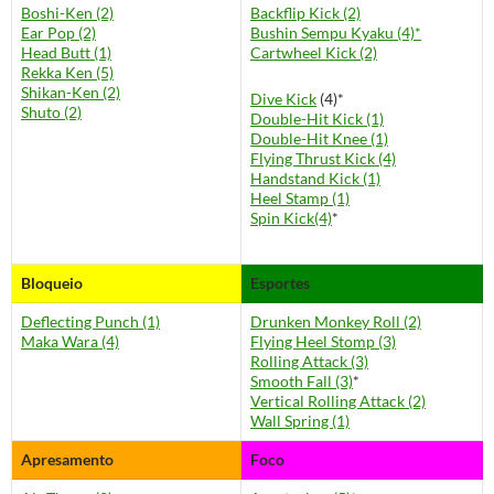
Boshi-Ken (2)
Backflip Kick (2)
Ear Pop (2)
Bushin Sempu Kyaku (4)*
Head Butt (1)
Cartwheel Kick (2)
Rekka Ken (5)
Shikan-Ken (2)
Dive Kick
(4)*
Shuto (2)
Double-Hit Kick (1)
Double-Hit Knee (1)
Flying Thrust Kick (4)
Handstand Kick (1)
Heel Stamp (1)
Spin Kick(4)
*
Bloqueio
Esportes
Deflecting Punch (1)
Drunken Monkey Roll (2)
Maka Wara (4)
Flying Heel Stomp (3)
Rolling Attack (3)
Smooth Fall (3)
*
Vertical Rolling Attack (2)
Wall Spring (1)
Apresamento
Foco