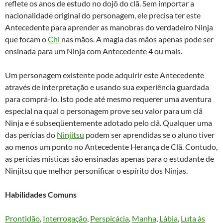
reflete os anos de estudo no dojô do clã. Sem importar a
nacionalidade original do personagem, ele precisa ter este
Antecedente para aprender as manobras do verdadeiro Ninja
que focam o
Chi
nas mãos. A magia das mãos apenas pode ser
ensinada para um Ninja com Antecedente 4 ou mais.
Um personagem existente pode adquirir este Antecedente
através de interpretação e usando sua experiência guardada
para comprá-lo. Isto pode até mesmo requerer uma aventura
especial na qual o personagem prove seu valor para um clã
Ninja e é subseqüentemente adotado pelo clã. Qualquer uma
das perícias do
Ninjitsu
podem ser aprendidas se o aluno tiver
ao menos um ponto no Antecedente Herança de Clã. Contudo,
as perícias místicas são ensinadas apenas para o estudante de
Ninjitsu que melhor personificar o espírito dos Ninjas.
Habilidades Comuns
Prontidão
,
Interrogação
,
Perspicácia
,
Manha
,
Lábia
,
Luta às