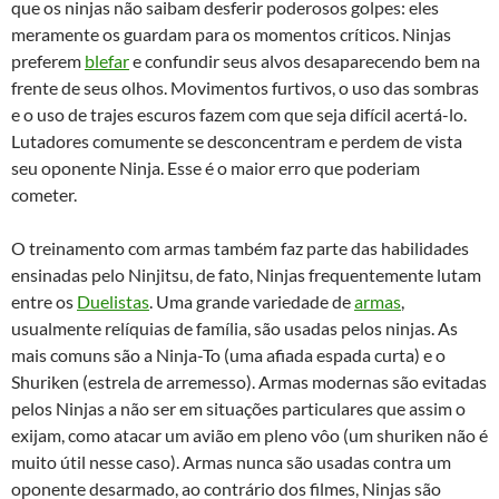
que os ninjas não saibam desferir poderosos golpes: eles
meramente os guardam para os momentos críticos. Ninjas
preferem
blefar
e confundir seus alvos desaparecendo bem na
frente de seus olhos. Movimentos furtivos, o uso das sombras
e o uso de trajes escuros fazem com que seja difícil acertá-lo.
Lutadores comumente se desconcentram e perdem de vista
seu oponente Ninja. Esse é o maior erro que poderiam
cometer.
O treinamento com armas também faz parte das habilidades
ensinadas pelo Ninjitsu, de fato, Ninjas frequentemente lutam
entre os
Duelistas
. Uma grande variedade de
armas
,
usualmente relíquias de família, são usadas pelos ninjas. As
mais comuns são a Ninja-To (uma afiada espada curta) e o
Shuriken (estrela de arremesso). Armas modernas são evitadas
pelos Ninjas a não ser em situações particulares que assim o
exijam, como atacar um avião em pleno vôo (um shuriken não é
muito útil nesse caso). Armas nunca são usadas contra um
oponente desarmado, ao contrário dos filmes, Ninjas são