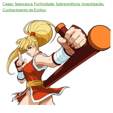
Cegas
,
Segurança
,
Furtividade
,
Sobrevivência
,
Investigação
,
Conhecimento de Estilos
.