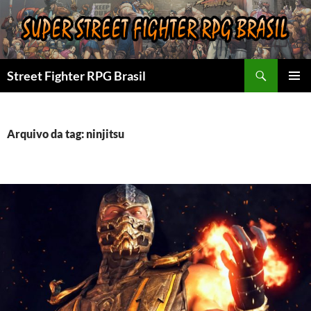
Pular
para
o
conteúdo
Pesquisar
Street Fighter RPG Brasil
MENU
PRINCI
Arquivo da tag: ninjitsu