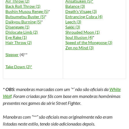
Air Throw (2)
Ansatsuken (5)*
Back Roll Throw (1)
Balance (3)
Bushin Musou Renge (5)
*
Death’s Visage (3)
Butsumetsu Buster (5)
*
Entrancing Cobra (4)
Daikyou Burning (5)
*
Leech (3)
Disengage (1)
Sakki (3)
Dislocate Limb (2)
Shrouded Moon (1)
Eye Rake (1)
Soul Illusion (4)
*
Hair Throw (2)
Speed of the Mongoose (3)
Zen no Mind (3)
Sleeper
(4)**
Take Down (2)*
* OBS:
manobras marcadas com um ‘*’ não são oficiais da
White
Wolf
. Foram criadas por fãs com base em manobras homônimas
presentes nos games da série Street Fighter.
Manobras com “**” são oficiais mas originalmente não eram
listadas neste estilo, tendo sido adicionadas depois.