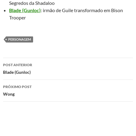
Segredos da Shadaloo
Blade (Gunloc)
: irmão de Guile transformado em Bison
Trooper
PERSONAGEM
Navegação
POST ANTERIOR
de
Blade (Gunloc)
posts
PRÓXIMO POST
Wong