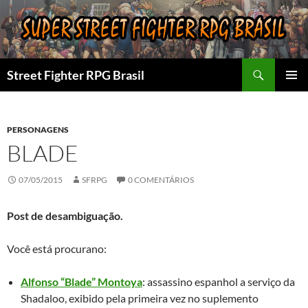
Pular
para
o
conteúdo
Pesquisar
Street Fighter RPG Brasil
MENU
PRINCI
PERSONAGENS
BLADE
07/05/2015
SFRPG
0 COMENTÁRIOS
Post de desambiguação.
Você está procurano:
Alfonso “Blade” Montoya
: assassino espanhol a serviço da
Shadaloo, exibido pela primeira vez no suplemento