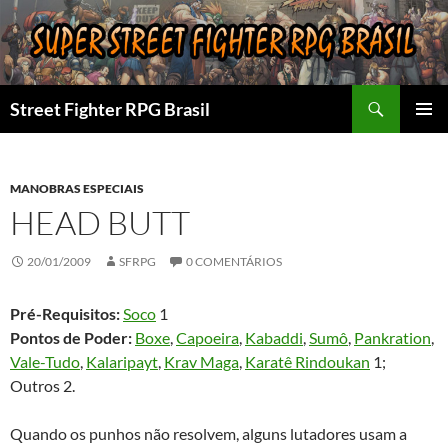
Pular
para
o
conteúdo
Pesquisar
Street Fighter RPG Brasil
MENU
PRINCI
MANOBRAS ESPECIAIS
HEAD BUTT
20/01/2009
SFRPG
0 COMENTÁRIOS
Pré-Requisitos:
Soco
1
Pontos de Poder:
Boxe
,
Capoeira
,
Kabaddi
,
Sumô
,
Pankration
,
Vale-Tudo
,
Kalaripayt
,
Krav Maga
,
Karatê Rindoukan
1;
Outros 2.
Quando os punhos não resolvem, alguns lutadores usam a