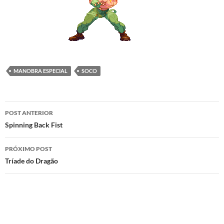
MANOBRA ESPECIAL
SOCO
Navegação
POST ANTERIOR
de
Spinning Back Fist
posts
PRÓXIMO POST
Tríade do Dragão