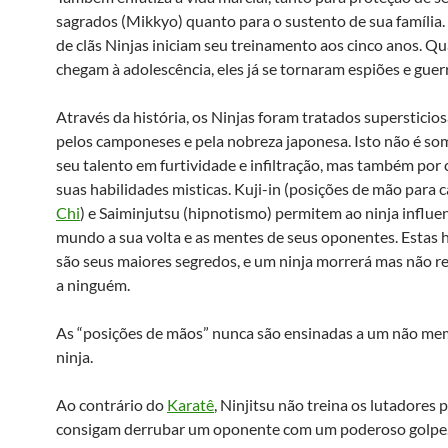
sagrados (Mikkyo) quanto para o sustento de sua famíli
de clãs Ninjas iniciam seu treinamento aos cinco anos. Q
chegam à adolescência, eles já se tornaram espiões e guerr
Através da história, os Ninjas foram tratados superstici
pelos camponeses e pela nobreza japonesa. Isto não é so
seu talento em furtividade e infiltração, mas também por 
suas habilidades misticas. Kuji-in (posições de mão para c
Chi
) e Saiminjutsu (hipnotismo) permitem ao ninja influen
mundo a sua volta e as mentes de seus oponentes. Estas 
são seus maiores segredos, e um ninja morrerá mas não re
a ninguém.
As “posições de mãos” nunca são ensinadas a um não me
ninja.
Ao contrário do
Karatê
, Ninjitsu não treina os lutadores 
consigam derrubar um oponente com um poderoso golpe