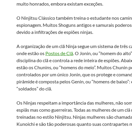
muito honrados, embora existam exceções.
O Ninjitsu Clássico também treina o estudante nos cami
espionagem. Muitos Shoguns antigos e samurais poderos
devido a infiltrações de espiões ninjas.
A organização de um clã Ninja segue um sistema de três 
onde estão os
Postos de Clã
. O Jonin, ou “homem do alt
disciplina do clã e controla a rede inteira de espiões. Abai
estão os Chunins, ou “homens do meio”. Muitos Chunin 
controlados por um único Jonin, que os protege e comand
pirâmide é composta pelos Genin, ou “homens de baixo”: 
“soldados” do clã.
Os Ninjas respeitam a importância das mulheres, não s
espiãs mas como guerreiras. Todas as mulheres de um clã 
treinadas no estilo Ninjitsu. Ninjas mulheres são chamad
Kunoichi e são tão poderosas quanto suas contrapartes m