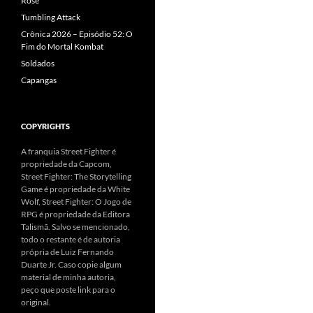
Rose
Tumbling Attack
Crônica 2026 – Episódio 52: O
Fim do Mortal Kombat
Soldados
Capangas
COPYRIGHTS
A franquia Street Fighter é
propriedade da Capcom,
Street Fighter: The Storytelling
Game é propriedade da White
Wolf, Street Fighter: O Jogo de
RPG é propriedade da Editora
Talismã. Salvo se mencionado,
todo o restante é de autoria
própria de Luiz Fernando
Duarte Jr. Caso copie algum
material de minha autoria,
peço que poste link para o
original.