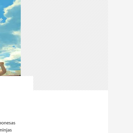
aponesas
ninjas