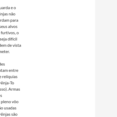
uarda e o
ninjas não
ardam para
seus alvos
furtivos, o
ja difícil
dem de vista
meter.
des
lutam entre
 relíquias
Ninja-To
esso). Armas
es
m pleno vôo
ão usadas
Ninjas são