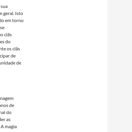
 sua
 geral. Isto
ado em torno
 se
s clãs
res do
te os clãs
cipar de
tunidade de
sonagem
 anos de
nal do
der as
 A magia