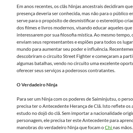
Em anos recentes, os clãs Ninjas ancestrais decidiram que
presença deveria ser conhecida, mas não para o público em
serve para o propósito de desmistificar o estereótipo cri
dos filmes e livros modernos, visando educar aqueles que
interessarem por sua filosofia mística. Ao mesmo tempo, o
enviam seus representantes e espiões para todos os luga
mundo para aumentar seu poder e influência. Recentemen
descobriram o circuito Street Fighter e começaram a parti
algumas batalhas, vendo no circuito uma excelente opor
oferecer seus serviços a poderosos contratantes.
O Verdadeiro Ninja
Para ser um Ninja com os poderes de Saiminjutsu, o per
precisa ter o Antecedente Herança de Clã. Isto reflete os
estudo no dojô do clã. Sem importar a nacionalidade origi
personagem, ele precisa ter este Antecedente para apren
manobras do verdadeiro Ninja que focam o
Chi
nas mãos.