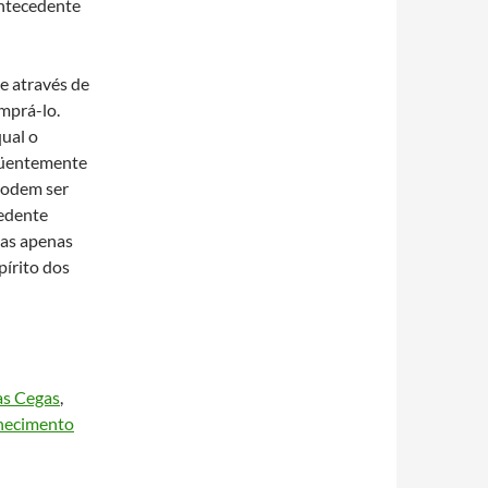
Antecedente
e através de
mprá-lo.
ual o
eqüentemente
odem ser
cedente
das apenas
pírito dos
às Cegas
,
ecimento