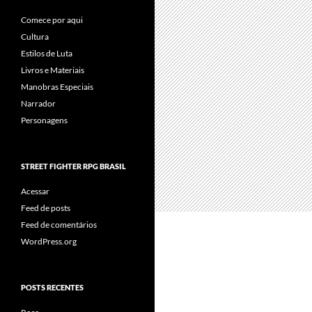
Comece por aqui
Cultura
Estilos de Luta
Livros e Materiais
Manobras Especiais
Narrador
Personagens
STREET FIGHTER RPG BRASIL
Acessar
Feed de posts
Feed de comentários
WordPress.org
POSTS RECENTES