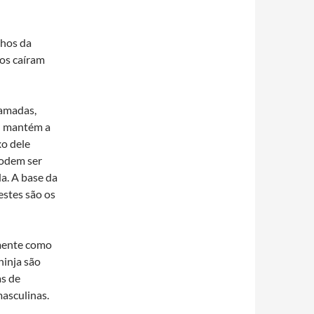
nhos da
os caíram
camadas,
o“ mantém a
xo dele
podem ser
a. A base da
estes são os
omente como
ninja são
as de
asculinas.