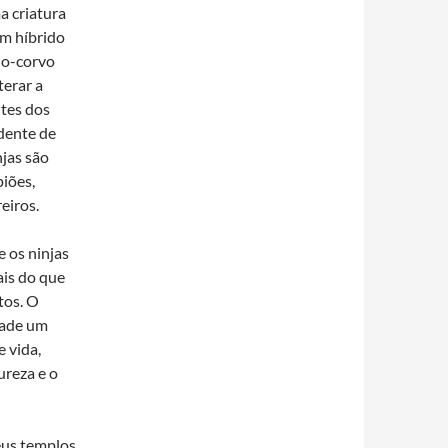
 criatura
m híbrido
o-corvo
terar a
tes dos
dente de
njas são
iões,
eiros.
 os ninjas
ais do que
tos. O
dade um
e vida,
ureza e o
eus templos