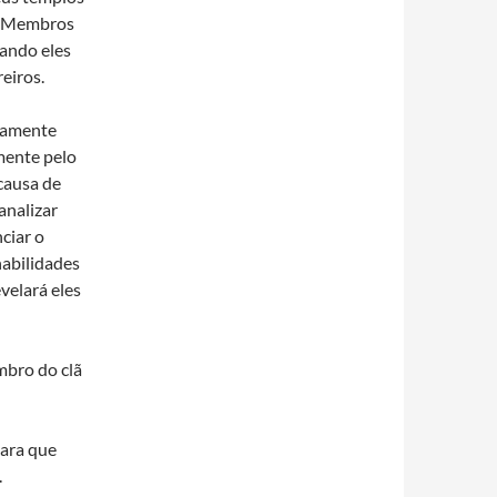
a. Membros
uando eles
eiros.
osamente
mente pelo
causa de
analizar
ciar o
habilidades
velará eles
mbro do clã
para que
.