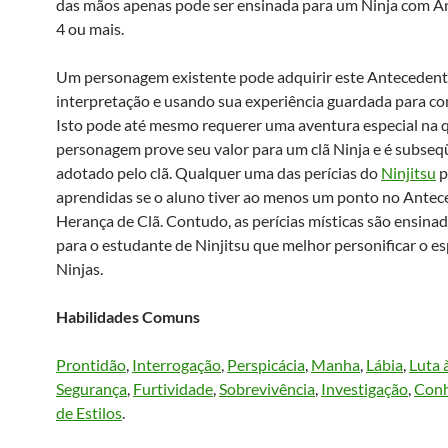
das mãos apenas pode ser ensinada para um Ninja com 
4 ou mais.
Um personagem existente pode adquirir este Antecedent
interpretação e usando sua experiência guardada para co
Isto pode até mesmo requerer uma aventura especial na q
personagem prove seu valor para um clã Ninja e é subs
adotado pelo clã. Qualquer uma das perícias do
Ninjitsu
p
aprendidas se o aluno tiver ao menos um ponto no Ante
Herança de Clã. Contudo, as perícias místicas são ensina
para o estudante de Ninjitsu que melhor personificar o es
Ninjas.
Habilidades Comuns
Prontidão
,
Interrogação
,
Perspicácia
,
Manha
,
Lábia
,
Luta 
Segurança
,
Furtividade
,
Sobrevivência
,
Investigação
,
Conh
de Estilos
.