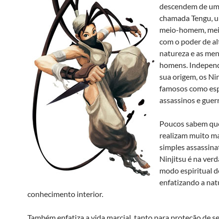
descendem de uma
chamada Tengu, u
meio-homem, mei
com o poder de al
natureza e as men
homens. Indepen
sua origem, os Ni
famosos como esp
assassinos e guerr
Poucos sabem que
realizam muito m
simples assassina
Ninjitsu é na ver
modo espiritual d
enfatizando a nat
conhecimento interior.
Também enfatiza a vida marcial, tanto para proteção de s