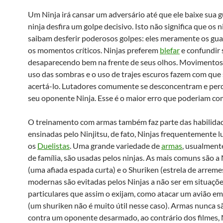
Um Ninja irá cansar um adversário até que ele baixe sua g
ninja desfira um golpe decisivo. Isto não significa que os 
saibam desferir poderosos golpes: eles meramente os gu
os momentos críticos. Ninjas preferem
blefar
e confundir 
desaparecendo bem na frente de seus olhos. Movimentos 
uso das sombras e o uso de trajes escuros fazem com que se
acertá-lo. Lutadores comumente se desconcentram e per
seu oponente Ninja. Esse é o maior erro que poderiam co
O treinamento com armas também faz parte das habilida
ensinadas pelo Ninjitsu, de fato, Ninjas frequentemente 
os
Duelistas
. Uma grande variedade de
armas
, usualmente
de família, são usadas pelos ninjas. As mais comuns são a 
(uma afiada espada curta) e o Shuriken (estrela de arrem
modernas são evitadas pelos Ninjas a não ser em situaçõ
particulares que assim o exijam, como atacar um avião e
(um shuriken não é muito útil nesse caso). Armas nunca s
contra um oponente desarmado, ao contrário dos filmes, 