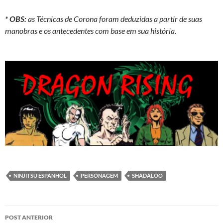
* OBS:
as Técnicas de Corona foram deduzidas a partir de suas
manobras e os antecedentes com base em sua história.
NINJITSU ESPANHOL
PERSONAGEM
SHADALOO
Navegação
POST ANTERIOR