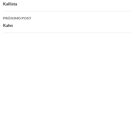
de
Kallista
posts
PRÓXIMO POST
Kahn