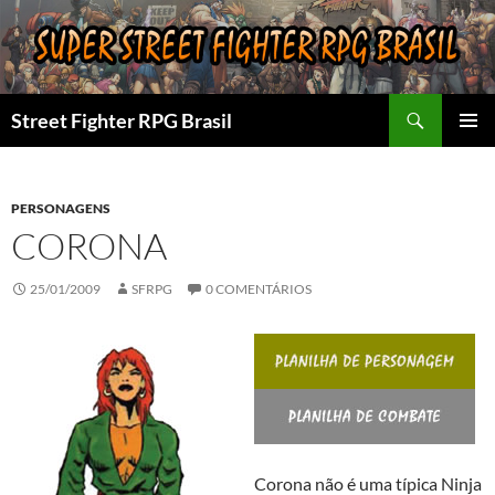
Pular
para
o
conteúdo
Pesquisar
Street Fighter RPG Brasil
MENU
PRINCI
PERSONAGENS
CORONA
25/01/2009
SFRPG
0 COMENTÁRIOS
Corona não é uma típica Ninja