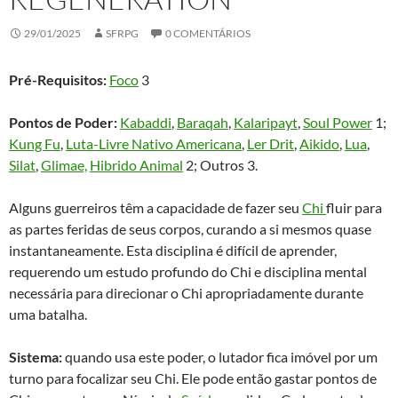
29/01/2025
SFRPG
0 COMENTÁRIOS
Pré-Requisitos:
Foco
3
Pontos de Poder:
Kabaddi
,
Baraqah
,
Kalaripayt
,
Soul Power
1;
Kung Fu
,
Luta-Livre Nativo Americana
,
Ler Drit
,
Aikido
,
Lua
,
Silat
,
Glimae,
Hibrido Animal
2; Outros 3.
Alguns guerreiros têm a capacidade de fazer seu
Chi
fluir para
as partes feridas de seus corpos, curando a si mesmos quase
instantaneamente. Esta disciplina é difícil de aprender,
requerendo um estudo profundo do Chi e disciplina mental
necessária para direcionar o Chi apropriadamente durante
uma batalha.
Sistema:
quando usa este poder, o lutador fica imóvel por um
turno para focalizar seu Chi. Ele pode então gastar pontos de