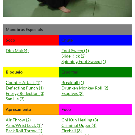
Manobras Especiais
Soco
Chute
Dim Mak (4)
Foot Sweep (1)
Slide Kick (2)
Spinning Foot Sweep (1)
Bloqueio
Esportes
Counter Attack (1)
*
Breakfall (1)
Deflecting Punch (1)
Drunken Monkey Roll (2)
Energy Reflection (3)
Esquives (2)
San He (3)
Apresamento
Foco
Air Throw (2)
Chi Kun Healing (3)
Arm/Wrist Lock (1)
*
Criminal Upper (4)
Back Roll Throw (1)
Fireball (3)