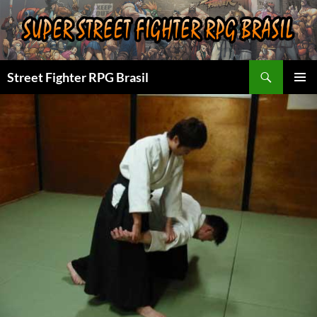
Pular
para
o
conteúdo
Pesquisar
Street Fighter RPG Brasil
MENU
PRINCI