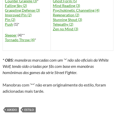
Counter Grapple (3)
*
Ghost Form (5)
Falling Sky (2)
Mind Reading (3)
Grappling Defense (3)
Psychokinetic Channeling (4)
Improved Pin (2)
Regeneration (2)
Pin (2)
Stunning Shout (3)
Push
(1)*
Telepathy (2)
Zen no Mind (3)
Sleeper
(4)**
Tornado Throw (4)
*
* OBS:
manobras marcadas com um ‘*’ não são oficiais da White
Wolf, tendo sido criadas por fãs com base em manobras
homônimas dos games da série Street Fighter.
Manobras com ‘**’ não eram originalmente do estilo, foram
adicionadas mais tarde.
AIKIDO
ESTILO