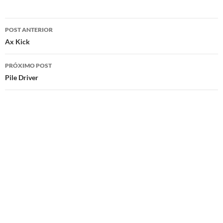
Navegação
POST ANTERIOR
de
Ax Kick
posts
PRÓXIMO POST
Pile Driver