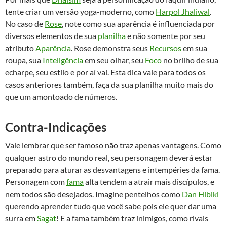
tente criar um versão yoga-moderno, como
Harpol Jhaliwal
.
No caso de
Rose
, note como sua aparência é influenciada por
diversos elementos de sua
planilha
e não somente por seu
atributo
Aparência
. Rose demonstra seus
Recursos
em sua
roupa, sua
Inteligência
em seu olhar, seu
Foco
no brilho de sua
echarpe, seu estilo e por aí vai. Esta dica vale para todos os
casos anteriores também, faça da sua planilha muito mais do
que um amontoado de números.
Contra-Indicações
Vale lembrar que ser famoso não traz apenas vantagens. Como
qualquer astro do mundo real, seu personagem deverá estar
preparado para aturar as desvantagens e intempéries da fama.
Personagem com
fama
alta tendem a atrair mais discípulos, e
nem todos são desejados. Imagine pentelhos como
Dan Hibiki
querendo aprender tudo que você sabe pois ele quer dar uma
surra em
Sagat
! E a fama também traz inimigos, como rivais