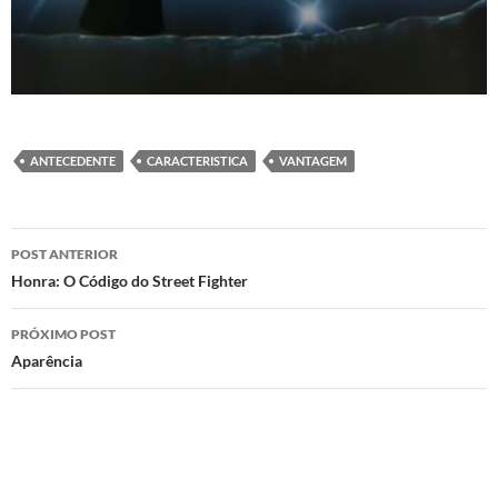
ANTECEDENTE
CARACTERISTICA
VANTAGEM
Navegação
POST ANTERIOR
de
Honra: O Código do Street Fighter
posts
PRÓXIMO POST
Aparência