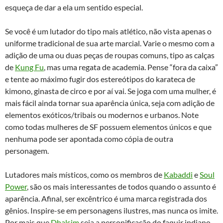
esqueça de dar a ela um sentido especial.
Se você é um lutador do tipo mais atlético, não vista apenas o
uniforme tradicional de sua arte marcial. Varie o mesmo com a
adição de uma ou duas peças de roupas comuns, tipo as calças
de
Kung Fu
, mas uma regata de academia. Pense “fora da caixa”
e tente ao máximo fugir dos estereótipos do karateca de
kimono, ginasta de circo e por aí vai. Se joga com uma mulher, é
mais fácil ainda tornar sua aparência única, seja com adição de
elementos exóticos/tribais ou modernos e urbanos. Note
como todas mulheres de SF possuem elementos únicos e que
nenhuma pode ser apontada como cópia de outra
personagem.
Lutadores mais místicos, como os membros de
Kabaddi
e
Soul
Power
, são os mais interessantes de todos quando o assunto é
aparência. Afinal, ser excêntrico é uma marca registrada dos
gênios. Inspire-se em personagens ilustres, mas nunca os imite.
Por mais que
Dhalsim
seja a personificação do faquir indiano,