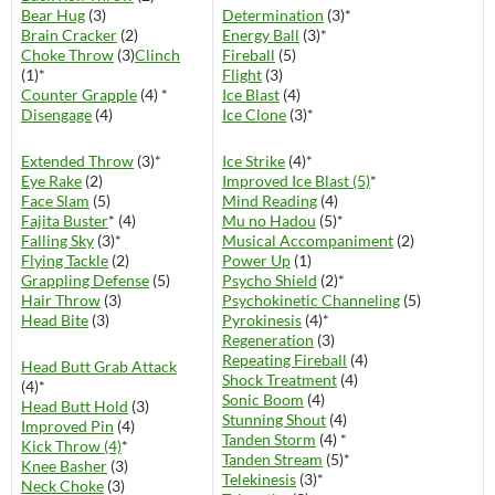
Bear Hug
(3)
Determination
(3)*
Brain Cracker
(2)
Energy Ball
(3)*
Choke Throw
(3)
Clinch
Fireball
(5)
(1)*
Flight
(3)
Counter Grapple
(4) *
Ice Blast
(4)
Disengage
(4)
Ice Clone
(3)*
Extended Throw
(3)*
Ice Strike
(4)*
Eye Rake
(2)
Improved Ice Blast (5)
*
Face Slam
(5)
Mind Reading
(4)
Fajita Buster
* (4)
Mu no Hadou
(5)*
Falling Sky
(3)*
Musical Accompaniment
(2)
Flying Tackle
(2)
Power Up
(1)
Grappling Defense
(5)
Psycho Shield
(2)*
Hair Throw
(3)
Psychokinetic Channeling
(5)
Head Bite
(3)
Pyrokinesis
(4)*
Regeneration
(3)
Repeating Fireball
(4)
Head Butt Grab Attack
Shock Treatment
(4)
(4)*
Sonic Boom
(4)
Head Butt Hold
(3)
Stunning Shout
(4)
Improved Pin
(4)
Tanden Storm
(4) *
Kick Throw (4)
*
Tanden Stream
(5)*
Knee Basher
(3)
Telekinesis
(3)*
Neck Choke
(3)