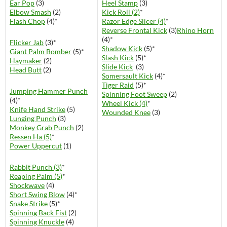
Ear Pop
(3)
Heel Stamp
(3)
Elbow Smash
(2)
Kick Roll (2)
*
Flash Chop
(4)*
Razor Edge Slicer (4)
*
Reverse Frontal Kick
(3)
Rhino Horn
(4)*
Flicker Jab
(3)*
Shadow Kick
(5)*
Giant Palm Bomber
(5)*
Slash Kick
(5)*
Haymaker
(2)
Slide Kick
(3)
Head Butt
(2)
Somersault Kick
(4)*
Tiger Raid
(5)*
Jumping Hammer Punch
Spinning Foot Sweep
(2)
(4)*
Wheel Kick (4)
*
Knife Hand Strike
(5)
Wounded Knee
(3)
Lunging Punch
(3)
Monkey Grab Punch
(2)
Ressen Ha (5)
*
Power Uppercut
(1)
Rabbit Punch (3)
*
Reaping Palm (5)
*
Shockwave
(4)
Short Swing Blow
(4)*
Snake Strike
(5)*
Spinning Back Fist
(2)
Spinning Knuckle
(4)