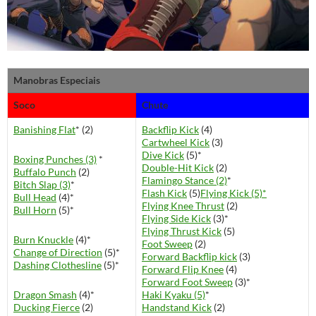
Manobras Especiais
Soco
Chute
Banishing Flat
* (2)
Backflip Kick
(4)
Cartwheel Kick
(3)
Dive Kick
(5)*
Boxing Punches (3)
*
Double-Hit Kick
(2)
Buffalo Punch
(2)
Flamingo Stance (2)
*
Bitch Slap (3)
*
Flash Kick
(5)
Flying Kick (5)*
Bull Head
(4)*
Flying Knee Thrust
(2)
Bull Horn
(5)*
Flying Side Kick
(3)*
Flying Thrust Kick
(5)
Burn Knuckle
(4)*
Foot Sweep
(2)
Change of Direction
(5)*
Forward Backflip kick
(3)
Dashing Clothesline
(5)*
Forward Flip Knee
(4)
Forward Foot Sweep
(3)*
Dragon Smash
(4)*
Haki Kyaku (5)
*
Ducking Fierce
(2)
Handstand Kick
(2)