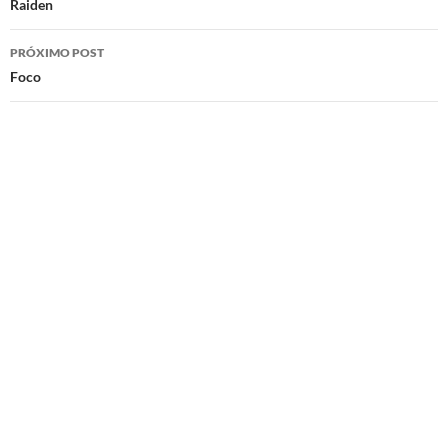
de
Raiden
posts
PRÓXIMO POST
Foco