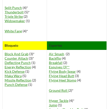
Split Punch
(4)*
Thunderbolt
(5)*
Triple Strike
(2)
Widowmaker
(1)
White Fang
(4)*
Bloqueio
Esportes
Block And Grab
(3)*
Air Smash
(2)
Counter Attack
(3)*
Backflip
(4)
Deflecting Punch
(1)
Breakfall
(2)
Energy Reflection
(4)
Esquives (3)**
Kick Defense
(1)
Flying Body Spear
(4)
Maka Wara
(5)
Flying Head Butt
(3)
Missile Reflection
(2)
Flying Heel Stomp
(4)
Punch Defense
(1)
Ground Roll (
2)*
Hyper Tackle
(4)*
Jump
(1)