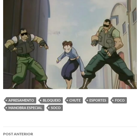
APRESAMENTO
BLOQUEIO
CHUTE
ESPORTES
FOCO
MANOBRA ESPECIAL
SOCO
Navegação
POST ANTERIOR