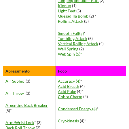
Jumping Shoulder Butt
(2)
Kippup
(1)
Light Feet
(5)
Quesadilla Bomb
(2) *
Rolling Attack
(5)
Smooth Fall(5)
*
Tumbling Attack
(5)
Vertical Rolling Attack
(4)
Wall Spring
(2)
Web Spin (5)*
Apresamento
Foco
Air Suplex
(3)
Accuracy (4)
*
Acid Breath
(4)
Acid Puke
(4)*
Air Throw
(3)
Cobra Charm
(4)
Argentine Back Breaker
Condensed Energy (4)
*
(5)*
Cryokinesis
(4)*
Arm/Wrist Lock
* (3)
Back Roll Throw
(2)