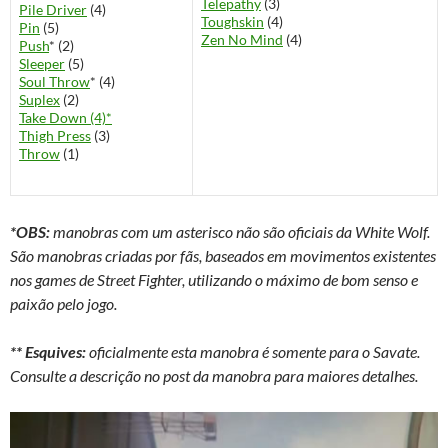
Telepathy
(3)
Pile Driver
(4)
Toughskin
(4)
Pin
(5)
Zen No Mind
(4)
Push
* (2)
Sleeper
(5)
Soul Throw
* (4)
Suplex
(2)
Take Down (4)*
Thigh Press
(3)
Throw
(1)
*OBS:
manobras com um asterisco não são oficiais da White Wolf.
São manobras criadas por fãs, baseados em movimentos existentes
nos games de Street Fighter, utilizando o máximo de bom senso e
paixão pelo jogo.
** Esquives:
oficialmente esta manobra é somente para o Savate.
Consulte a descrição no post da manobra para maiores detalhes.