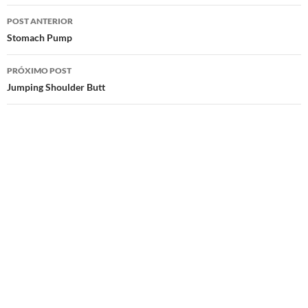
Navegação
POST ANTERIOR
de
Stomach Pump
posts
PRÓXIMO POST
Jumping Shoulder Butt