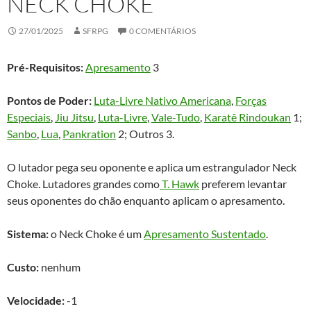
NECK CHOKE
27/01/2025
SFRPG
0 COMENTÁRIOS
Pré-Requisitos:
Apresamento
3
Pontos de Poder:
Luta-Livre Nativo Americana
,
Forças
Especiais
,
Jiu Jitsu
,
Luta-Livre
,
Vale-Tudo
,
Karatê Rindoukan
1;
Sanbo
,
Lua
,
Pankration
2; Outros 3.
O lutador pega seu oponente e aplica um estrangulador Neck
Choke. Lutadores grandes como
T. Hawk
preferem levantar
seus oponentes do chão enquanto aplicam o apresamento.
Sistema:
o Neck Choke é um
Apresamento Sustentado
.
Custo:
nenhum
Velocidade:
-1