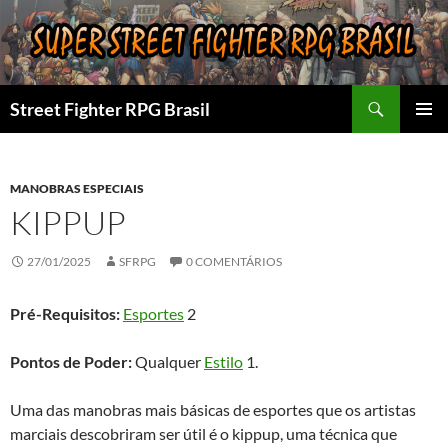
Pular
para
o
conteúdo
Pesquisar
Street Fighter RPG Brasil
MENU
PRINCI
MANOBRAS ESPECIAIS
KIPPUP
27/01/2025
SFRPG
0 COMENTÁRIOS
Pré-Requisitos:
Esportes
2
Pontos de Poder:
Qualquer
Estilo
1.
Uma das manobras mais básicas de esportes que os artistas
marciais descobriram ser útil é o kippup, uma técnica que