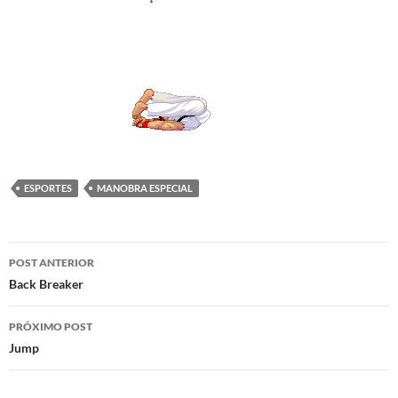
ESPORTES
MANOBRA ESPECIAL
Navegação
POST ANTERIOR
de
Back Breaker
posts
PRÓXIMO POST
Jump