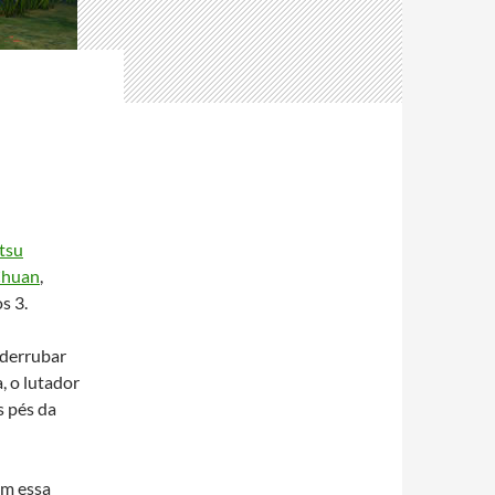
itsu
Chuan
,
s 3.
 derrubar
, o lutador
s pés da
am essa