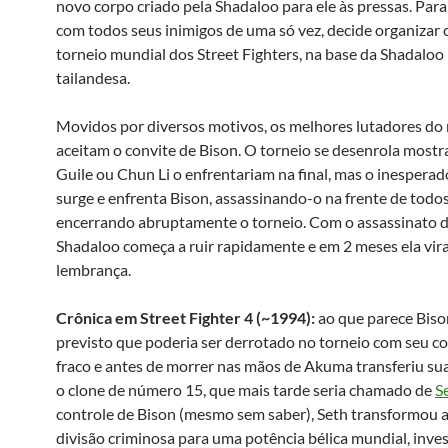
novo corpo criado pela Shadaloo para ele às pressas. Para
com todos seus inimigos de uma só vez, decide organizar
torneio mundial dos Street Fighters, na base da Shadaloo
tailandesa.
Movidos por diversos motivos, os melhores lutadores d
aceitam o convite de Bison. O torneio se desenrola most
Guile ou Chun Li o enfrentariam na final, mas o inespera
surge e enfrenta Bison, assassinando-o na frente de todos
encerrando abruptamente o torneio. Com o assassinato d
Shadaloo começa a ruir rapidamente e em 2 meses ela vira
lembrança.
Crônica em Street Fighter 4 (~1994):
ao que parece Biso
previsto que poderia ser derrotado no torneio com seu c
fraco e antes de morrer nas mãos de Akuma transferiu su
o clone de número 15, que mais tarde seria chamado de
S
controle de Bison (mesmo sem saber), Seth transformou 
divisão criminosa para uma potência bélica mundial, inve