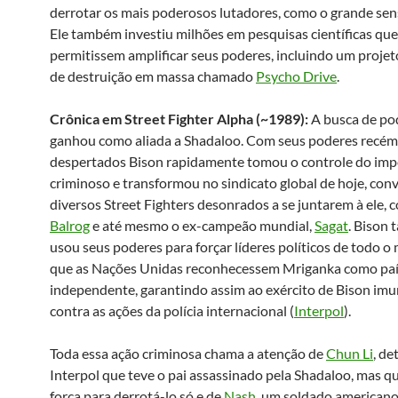
derrotar os mais poderosos lutadores, como o grande sen
Ele também investiu milhões em pesquisas científicas que
permitissem amplificar seus poderes, incluindo um proje
de destruição em massa chamado
Psycho Drive
.
Crônica em Street Fighter Alpha (~1989):
A busca de po
ganhou como aliada a Shadaloo. Com seus poderes recém
despertados Bison rapidamente tomou o controle do imp
criminoso e transformou no sindicato global de hoje, con
diversos Street Fighters desonrados a se juntarem à ele,
Balrog
e até mesmo o ex-campeão mundial,
Sagat
. Bison
usou seus poderes para forçar líderes políticos de todo 
que as Nações Unidas reconhecessem Mriganka como pa
independente, garantindo assim ao exército de Bison im
contra as ações da polícia internacional (
Interpol
).
Toda essa ação criminosa chama a atenção de
Chun Li
, de
Interpol que teve o pai assassinado pela Shadaloo, mas q
força para derrotá-lo só e de
Nash
, um soldado american