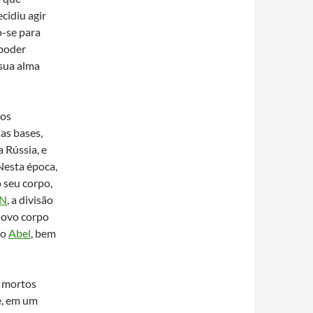
cidiu agir
o-se para
 poder
 sua alma
dos
as bases,
 Rússia, e
Nesta época,
 seu corpo,
.N
, a divisão
novo corpo
mo
Abel
, bem
s mortos
e, em um