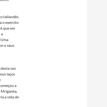
to tailandês.
a o exército
té que em
 a
. Uma
on e seus
 desta vez
seus laços
e
 começou a
 Mriganka,
a a vida de