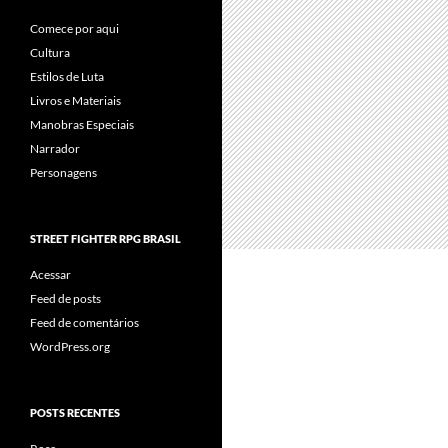
Comece por aqui
Cultura
Estilos de Luta
Livros e Materiais
Manobras Especiais
Narrador
Personagens
STREET FIGHTER RPG BRASIL
Acessar
Feed de posts
Feed de comentários
WordPress.org
POSTS RECENTES