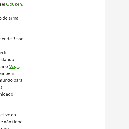
sei
Gouken
.
to de arma
der de Bison
-
ério
vidando
 como
Vega
,
 também
o mundo para
ís
unidade
tetive da
ue não tinha
o que