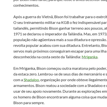
conhecimentos.
Após a guerra do Vietnã, Bison foi trabalhar para o exérci
O seu treinamento militar na KGB o fez indispensável par
tailandês, permitindo Bison ganhar terreno aos poucos, a
1971 se declarou o imperador da Tailândia. Mas, em 1973,
população não agüentava mais a sua ditadura e opressão
revolta popular acabou com sua ditadura. Entretanto, Bis
servos mais próximos conseguiram escapar para uma ilha
desconhecida na costa oeste da Tailândia:
Mriganka
.
Em Mriganka, Bison começou outra maratona pelo poder,
da estaca zero. Lembrou-se de seus dias de mercenário e 
com a
Shadaloo
, organização por onde obteve ilegalment
armamentos. Bison reatou a sociedade com a Shadaloo e
usar de seu apoio novamente. Durante as explorações em
os homens de Bison encontraram alguma coisa que mudari
Bison para sempre.