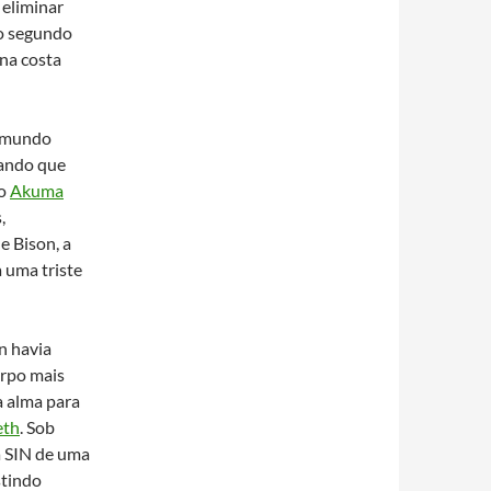
 eliminar
 o segundo
 na costa
o mundo
rando que
do
Akuma
,
e Bison, a
 uma triste
n havia
orpo mais
a alma para
eth
. Sob
a SIN de uma
stindo