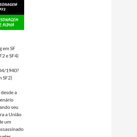
g em SF
F2 e SF4)
04/1940?
m SF2)
 desde a
cenário
uando seu
ra a União
 de um
 assassinado
queles