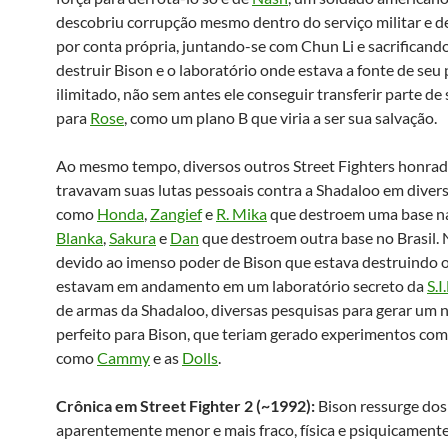
descobriu corrupção mesmo dentro do serviço militar e de
por conta própria, juntando-se com Chun Li e sacrificand
destruir Bison e o laboratório onde estava a fonte de seu
ilimitado, não sem antes ele conseguir transferir parte de
para
Rose
, como um plano B que viria a ser sua salvação.
Ao mesmo tempo, diversos outros Street Fighters honra
travavam suas lutas pessoais contra a Shadaloo em divers
como
Honda
,
Zangief
e
R. Mika
que destroem uma base na
Blanka
,
Sakura
e
Dan
que destroem outra base no Brasil. 
devido ao imenso poder de Bison que estava destruindo o
estavam em andamento em um laboratório secreto da
S.I
de armas da Shadaloo, diversas pesquisas para gerar um 
perfeito para Bison, que teriam gerado experimentos co
como
Cammy
e as
Dolls
.
Crônica em Street Fighter 2 (~1992):
Bison ressurge do
aparentemente menor e mais fraco, física e psiquicament