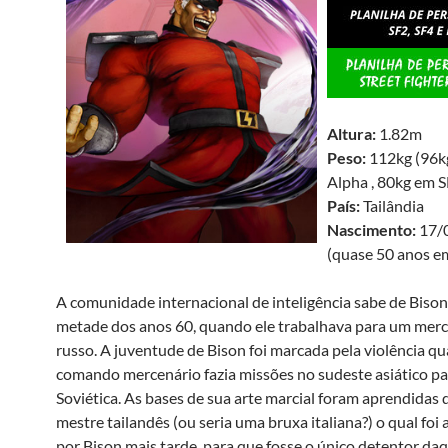
Altura:
1.82m
Peso:
112kg (96k
Alpha , 80kg em S
País:
Tailândia
Nascimento:
17/
(quase 50 anos e
A comunidade internacional de inteligência sabe de Bison
metade dos anos 60, quando ele trabalhava para um mer
russo. A juventude de Bison foi marcada pela violência q
comando mercenário fazia missões no sudeste asiático pa
Soviética. As bases de sua arte marcial foram aprendidas
mestre tailandês (ou seria uma bruxa italiana?) o qual foi
por Bison mais tarde, para que fosse o único detentor da