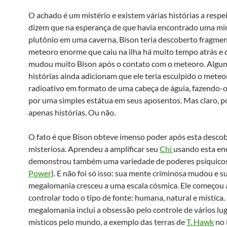
O achado é um mistério e existem várias histórias a respe
dizem que na esperança de que havia encontrado uma mi
plutônio em uma caverna, Bison teria descoberto fragme
meteoro enorme que caiu na ilha há muito tempo atrás e 
mudou muito Bison após o contato com o meteoro. Algu
histórias ainda adicionam que ele teria esculpido o meteo
radioativo em formato de uma cabeça de águia, fazendo-o
por uma simples estátua em seus aposentos. Mas claro, 
apenas histórias. Ou não.
O fato é que Bison obteve imenso poder após esta desco
misteriosa. Aprendeu a amplificar seu
Chi
usando esta ene
demonstrou também uma variedade de poderes psíquicos
Power
). E não foi só isso: sua mente criminosa mudou e s
megalomania cresceu a uma escala cósmica. Ele começou 
controlar todo o tipo de fonte: humana, natural e mística.
megalomania inclui a obsessão pelo controle de vários lu
místicos pelo mundo, a exemplo das terras de
T. Hawk
no 