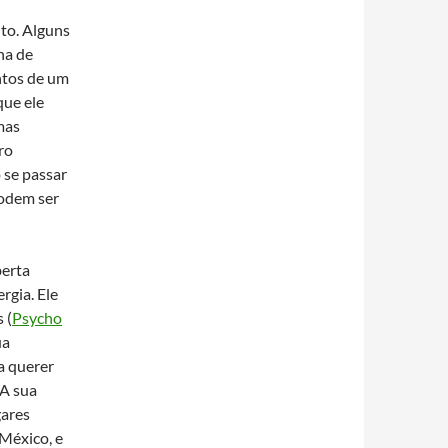
ito. Alguns
na de
ntos de um
que ele
mas
ro
 se passar
podem ser
berta
rgia. Ele
 (
Psycho
ua
a querer
 A sua
gares
México, e