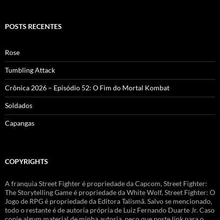
POSTS RECENTES
Rose
Tumbling Attack
Crônica 2026 – Episódio 52: O Fim do Mortal Kombat
Soldados
Capangas
COPYRIGHTS
A franquia Street Fighter é propriedade da Capcom, Street Fighter:
The Storytelling Game é propriedade da White Wolf, Street Fighter: O
Jogo de RPG é propriedade da Editora Talismã. Salvo se mencionado,
todo o restante é de autoria própria de Luiz Fernando Duarte Jr. Caso
copie algum material de minha autoria, peço que poste link para o