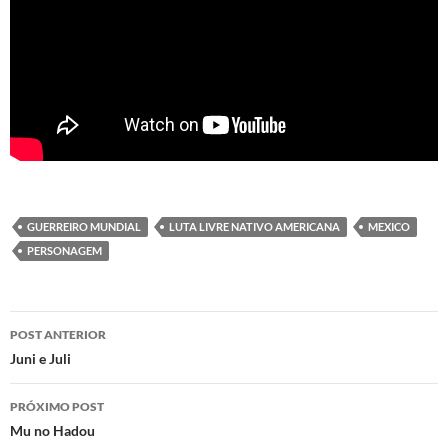
GUERREIRO MUNDIAL
LUTA LIVRE NATIVO AMERICANA
MEXICO
PERSONAGEM
Navegação
POST ANTERIOR
de
Juni e Juli
posts
PRÓXIMO POST
Mu no Hadou