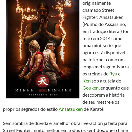
originalmente
chamado Street
Fighter: Ansatsuken
(Punho do Assassino,
em tradução literal) foi
feito em 2014 como
uma mini-série que
agora está disponível
na Internet como um
longa metragem. Narra
os treinos de
Ryu
e
Ken
sob a tutela de
Gouken
, enquanto que
descobrem a história
de seu mestre e os
próprios segredos do estilo
Ansatsuken
de Karatê.
Sem sombra de dúvida é amelhor obra live-action já feita para
Street Fighter, muito melhor, em todos os sentidos, que o filme