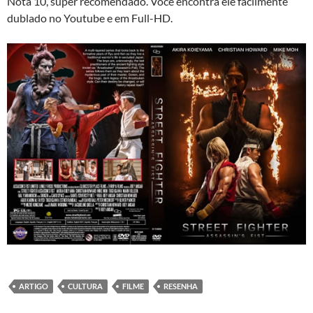
Nota 10, super recomendado. Você encontra ele facilmente
dublado no Youtube e em Full-HD.
ARTIGO
CULTURA
FILME
RESENHA