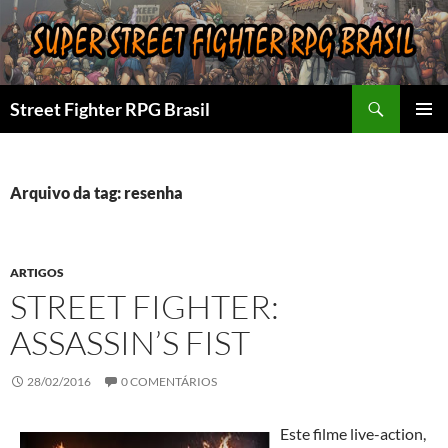
Pular
para
o
conteúdo
Pesquisar
Street Fighter RPG Brasil
MENU
PRINCI
Arquivo da tag: resenha
ARTIGOS
STREET FIGHTER:
ASSASSIN’S FIST
28/02/2016
0 COMENTÁRIOS
Este filme live-action,