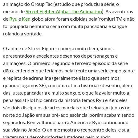
animação do Group Tac (estúdio que produziu a série, o
mesmo de
Street Fighter Alpha: The Animation
). As aventuras
de
Ryu
e
Ken
globo afora foram exibidas pela Yomiuri TV, e não
foi poupada nenhuma cena com muita pancadaria e sangue
rolando a vontade.
O anime de Street Fighter começa muito bem, somos
apresentados a excelentes desenhos de personagens e
animações. O primeiro, segundo e terceiro episódio da série
dão a entender que teríamos pela frente uma série empolgante
e repleta de adrenalina (geralmente é isso que sentimos
quando jogamos SF), com uma ótima história e desenho, além
das lutas, pancadaria e muito sangue, o que faz valer muito a
pena assisti-lo! No centro da história temos Ryu e Ken: eles
são dois discípulos de artes marciais que treinaram juntos no
norte do Japão em sua pré-adolescência, porém acabam sendo
separados. Ken voltando para a América e Ryu continuando
sua vida no Japão. O anime mostra o reencontro deles, e sua
viagem para descobrir fortes lutadores pelo mundo.