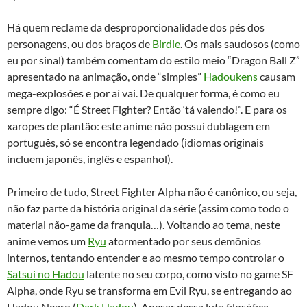
Há quem reclame da desproporcionalidade dos pés dos
personagens, ou dos braços de
Birdie
. Os mais saudosos (como
eu por sinal) também comentam do estilo meio “Dragon Ball Z”
apresentado na animação, onde “simples”
Hadoukens
causam
mega-explosões e por aí vai. De qualquer forma, é como eu
sempre digo: “É Street Fighter? Então ‘tá valendo!”. E para os
xaropes de plantão: este anime não possui dublagem em
português, só se encontra legendado (idiomas originais
incluem japonês, inglês e espanhol).
Primeiro de tudo, Street Fighter Alpha não é canônico, ou seja,
não faz parte da história original da série (assim como todo o
material não-game da franquia…). Voltando ao tema, neste
anime vemos um
Ryu
atormentado por seus demônios
internos, tentando entender e ao mesmo tempo controlar o
Satsui no Hadou
latente no seu corpo, como visto no game SF
Alpha, onde Ryu se transforma em Evil Ryu, se entregando ao
Hadou Negro (
Dark Hadou
). Apesar dessa luta filosófica