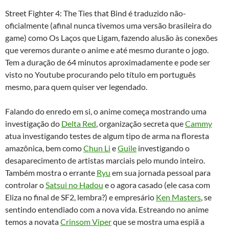
Street Fighter 4: The Ties that Bind é traduzido não-
oficialmente (afinal nunca tivemos uma versão brasileira do
game) como Os Laços que Ligam, fazendo alusão às conexões
que veremos durante o anime e até mesmo durante o jogo.
Tem a duração de 64 minutos aproximadamente e pode ser
visto no Youtube procurando pelo título em português
mesmo, para quem quiser ver legendado.
Falando do enredo em si, o anime começa mostrando uma
investigação do
Delta Red
, organização secreta que
Cammy
atua investigando testes de algum tipo de arma na floresta
amazônica, bem como
Chun Li
e
Guile
investigando o
desaparecimento de artistas marciais pelo mundo inteiro.
Também mostra o errante
Ryu
em sua jornada pessoal para
controlar o
Satsui no Hadou
e o agora casado (ele casa com
Eliza no final de SF2, lembra?) e empresário
Ken Masters
, se
sentindo entendiado com a nova vida. Estreando no anime
temos a novata
Crinsom Viper
que se mostra uma espiã a