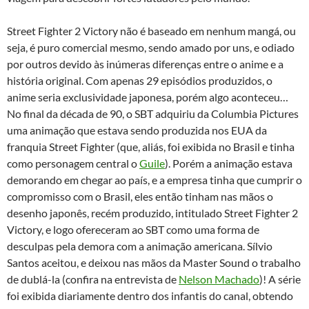
Street Fighter 2 Victory não é baseado em nenhum mangá, ou
seja, é puro comercial mesmo, sendo amado por uns, e odiado
por outros devido às inúmeras diferenças entre o anime e a
história original. Com apenas 29 episódios produzidos, o
anime seria exclusividade japonesa, porém algo aconteceu…
No final da década de 90, o SBT adquiriu da Columbia Pictures
uma animação que estava sendo produzida nos EUA da
franquia Street Fighter (que, aliás, foi exibida no Brasil e tinha
como personagem central o
Guile
). Porém a animação estava
demorando em chegar ao país, e a empresa tinha que cumprir o
compromisso com o Brasil, eles então tinham nas mãos o
desenho japonês, recém produzido, intitulado Street Fighter 2
Victory, e logo ofereceram ao SBT como uma forma de
desculpas pela demora com a animação americana. Sílvio
Santos aceitou, e deixou nas mãos da Master Sound o trabalho
de dublá-la (confira na entrevista de
Nelson Machado
)! A série
foi exibida diariamente dentro dos infantis do canal, obtendo