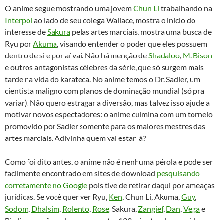
O anime segue mostrando uma jovem
Chun Li
trabalhando na
Interpol
ao lado de seu colega Wallace, mostra o início do
interesse de
Sakura
pelas artes marciais, mostra uma busca de
Ryu por
Akuma
, visando entender o poder que eles possuem
dentro de si e por aí vai. Não há menção de
Shadaloo
,
M. Bison
e outros antagonistas célebres da série, que só surgem mais
tarde na vida do karateca. No anime temos o Dr. Sadler, um
cientista maligno com planos de dominação mundial (só pra
variar). Não quero estragar a diversão, mas talvez isso ajude a
motivar novos espectadores: o anime culmina com um torneio
promovido por Sadler somente para os maiores mestres das
artes marciais. Adivinha quem vai estar lá?
Como foi dito antes, o anime não é nenhuma pérola e pode ser
facilmente encontrado em sites de download
pesquisando
corretamente no Google
pois tive de retirar daqui por ameaças
jurídicas. Se você quer ver Ryu,
Ken
, Chun Li, Akuma,
Guy
,
Sodom
,
Dhalsim
,
Rolento
,
Rose
, Sakura,
Zangief
,
Dan
,
Vega
e