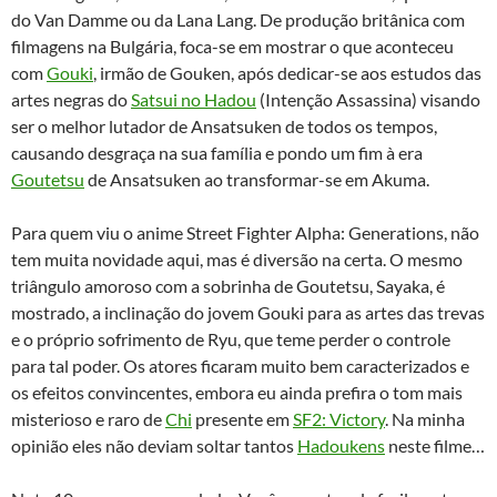
do Van Damme ou da Lana Lang. De produção britânica com
filmagens na Bulgária, foca-se em mostrar o que aconteceu
com
Gouki
, irmão de Gouken, após dedicar-se aos estudos das
artes negras do
Satsui no Hadou
(Intenção Assassina) visando
ser o melhor lutador de Ansatsuken de todos os tempos,
causando desgraça na sua família e pondo um fim à era
Goutetsu
de Ansatsuken ao transformar-se em Akuma.
Para quem viu o anime Street Fighter Alpha: Generations, não
tem muita novidade aqui, mas é diversão na certa. O mesmo
triângulo amoroso com a sobrinha de Goutetsu, Sayaka, é
mostrado, a inclinação do jovem Gouki para as artes das trevas
e o próprio sofrimento de Ryu, que teme perder o controle
para tal poder. Os atores ficaram muito bem caracterizados e
os efeitos convincentes, embora eu ainda prefira o tom mais
misterioso e raro de
Chi
presente em
SF2: Victory
. Na minha
opinião eles não deviam soltar tantos
Hadoukens
neste filme…