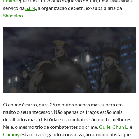
Engine
que substitui o olho esquerdo de Juri, uma assassina a
serviço da
S.I.N
., a organização de Seth, ex-subsidiária da
Shadaloo
.
O anime é curto, dura 35 minutos apenas mas supera em
muito o seu antecessor. Não apenas os traços estão mais
detalhados mas a história e os combates são muito melhores.
Nele, o mesmo trio de combatentes do crime,
Guile
,
Chun Li
e
Cammy
estão investigando a organização armamentista que