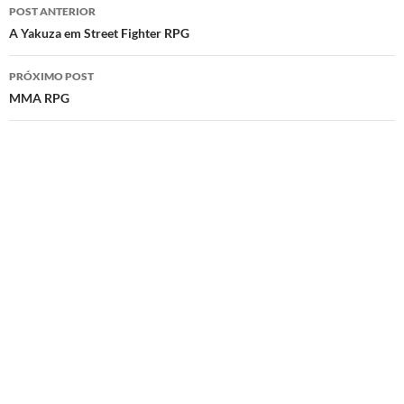
Navegação
POST ANTERIOR
de
A Yakuza em Street Fighter RPG
posts
PRÓXIMO POST
MMA RPG