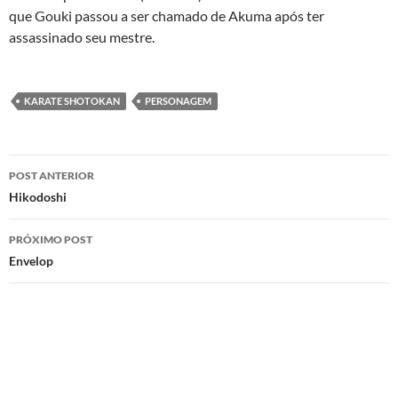
que Gouki passou a ser chamado de Akuma após ter
assassinado seu mestre.
KARATE SHOTOKAN
PERSONAGEM
Navegação
POST ANTERIOR
de
Hikodoshi
posts
PRÓXIMO POST
Envelop