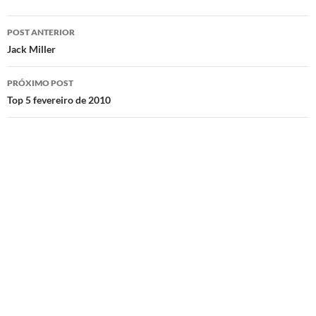
Navegação
POST ANTERIOR
de
Jack Miller
posts
PRÓXIMO POST
Top 5 fevereiro de 2010