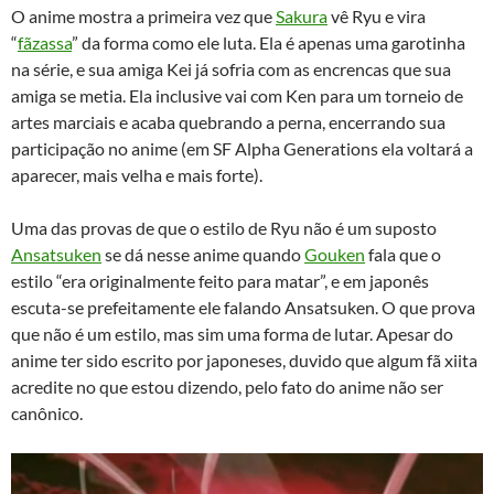
O anime mostra a primeira vez que
Sakura
vê Ryu e vira
“
fãzassa
” da forma como ele luta. Ela é apenas uma garotinha
na série, e sua amiga Kei já sofria com as encrencas que sua
amiga se metia. Ela inclusive vai com Ken para um torneio de
artes marciais e acaba quebrando a perna, encerrando sua
participação no anime (em SF Alpha Generations ela voltará a
aparecer, mais velha e mais forte).
Uma das provas de que o estilo de Ryu não é um suposto
Ansatsuken
se dá nesse anime quando
Gouken
fala que o
estilo “era originalmente feito para matar”, e em japonês
escuta-se prefeitamente ele falando Ansatsuken. O que prova
que não é um estilo, mas sim uma forma de lutar. Apesar do
anime ter sido escrito por japoneses, duvido que algum fã xiita
acredite no que estou dizendo, pelo fato do anime não ser
canônico.