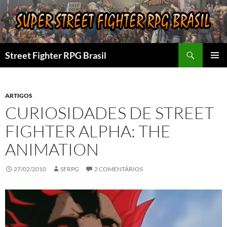
Pular
para
o
conteúdo
Pesquisar
Street Fighter RPG Brasil
MENU
PRINCI
ARTIGOS
CURIOSIDADES DE STREET
FIGHTER ALPHA: THE
ANIMATION
27/02/2010
SFRPG
2 COMENTÁRIOS