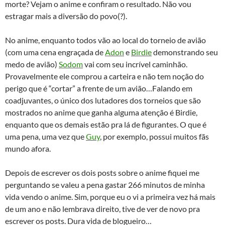
morte? Vejam o anime e confiram o resultado. Não vou
estragar mais a diversão do povo(?).
No anime, enquanto todos vão ao local do torneio de avião
(com uma cena engraçada de
Adon
e
Birdie
demonstrando seu
medo de avião)
Sodom
vai com seu incrível caminhão.
Provavelmente ele comprou a carteira e não tem noção do
perigo que é “cortar” a frente de um avião…Falando em
coadjuvantes, o único dos lutadores dos torneios que são
mostrados no anime que ganha alguma atenção é Birdie,
enquanto que os demais estão pra lá de figurantes. O que é
uma pena, uma vez que
Guy
, por exemplo, possui muitos fãs
mundo afora.
Depois de escrever os dois posts sobre o anime fiquei me
perguntando se valeu a pena gastar 266 minutos de minha
vida vendo o anime. Sim, porque eu o vi a primeira vez há mais
de um ano e não lembrava direito, tive de ver de novo pra
escrever os posts. Dura vida de blogueiro…