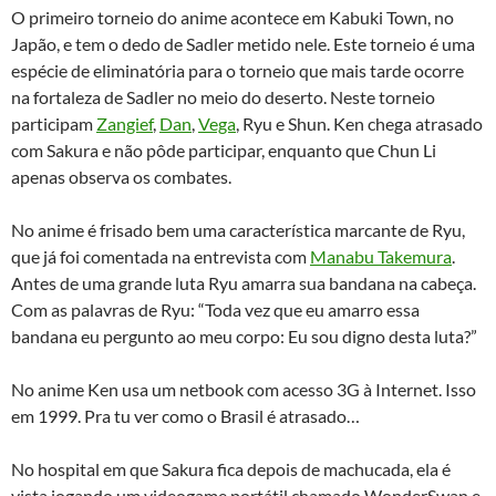
O primeiro torneio do anime acontece em Kabuki Town, no
Japão, e tem o dedo de Sadler metido nele. Este torneio é uma
espécie de eliminatória para o torneio que mais tarde ocorre
na fortaleza de Sadler no meio do deserto. Neste torneio
participam
Zangief
,
Dan
,
Vega
, Ryu e Shun. Ken chega atrasado
com Sakura e não pôde participar, enquanto que Chun Li
apenas observa os combates.
No anime é frisado bem uma característica marcante de Ryu,
que já foi comentada na entrevista com
Manabu Takemura
.
Antes de uma grande luta Ryu amarra sua bandana na cabeça.
Com as palavras de Ryu: “Toda vez que eu amarro essa
bandana eu pergunto ao meu corpo: Eu sou digno desta luta?”
No anime Ken usa um netbook com acesso 3G à Internet. Isso
em 1999. Pra tu ver como o Brasil é atrasado…
No hospital em que Sakura fica depois de machucada, ela é
vista jogando um videogame portátil chamado WonderSwan e