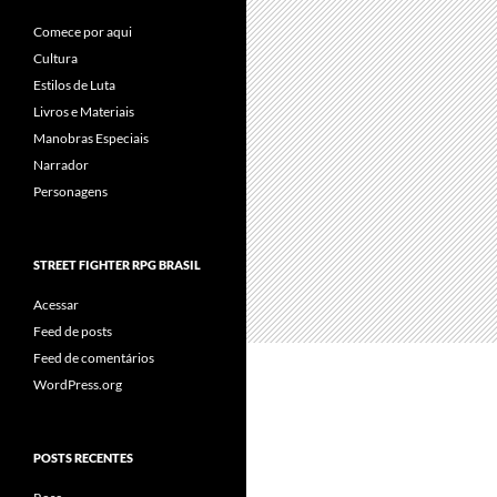
Comece por aqui
Cultura
Estilos de Luta
Livros e Materiais
Manobras Especiais
Narrador
Personagens
STREET FIGHTER RPG BRASIL
Acessar
Feed de posts
Feed de comentários
WordPress.org
POSTS RECENTES