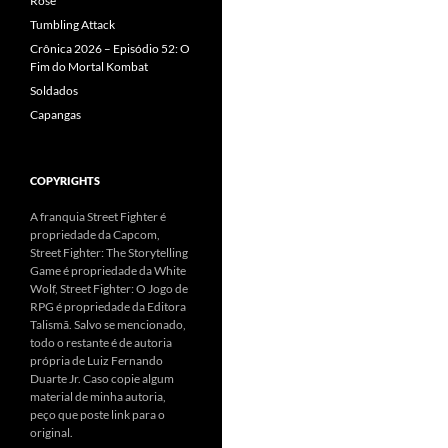
Rose
Tumbling Attack
Crônica 2026 – Episódio 52: O
Fim do Mortal Kombat
Soldados
Capangas
COPYRIGHTS
A franquia Street Fighter é
propriedade da Capcom,
Street Fighter: The Storytelling
Game é propriedade da White
Wolf, Street Fighter: O Jogo de
RPG é propriedade da Editora
Talismã. Salvo se mencionado,
todo o restante é de autoria
própria de Luiz Fernando
Duarte Jr. Caso copie algum
material de minha autoria,
peço que poste link para o
original.