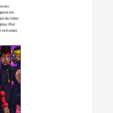
 foram
n-game em
gás da Udon
ghter Plot
m extraídas