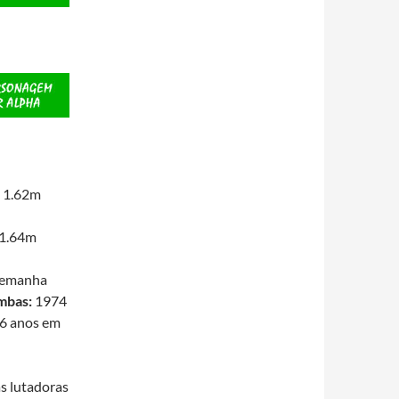
1.62m
1.64m
emanha
mbas:
1974
6 anos em
as lutadoras