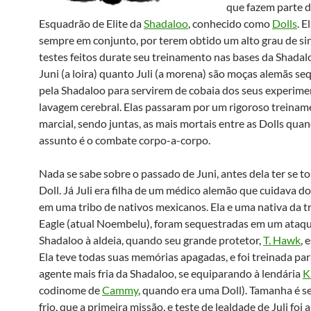
que fazem parte 
Esquadrão de Elite da
Shadaloo
, conhecido como
Dolls
. 
sempre em conjunto, por terem obtido um alto grau de si
testes feitos durate seu treinamento nas bases da Shadal
Juni (a loira) quanto Juli (a morena) são moças alemãs s
pela Shadaloo para servirem de cobaia dos seus experime
lavagem cerebral. Elas passaram por um rigoroso treina
marcial, sendo juntas, as mais mortais entre as Dolls qua
assunto é o combate corpo-a-corpo.
Nada se sabe sobre o passado de Juni, antes dela ter se 
Doll. Já Juli era filha de um médico alemão que cuidava d
em uma tribo de nativos mexicanos. Ela e uma nativa da tri
Eagle (atual Noembelu), foram sequestradas em um ataq
Shadaloo à aldeia, quando seu grande protetor,
T. Hawk
, 
Ela teve todas suas memórias apagadas, e foi treinada par
agente mais fria da Shadaloo, se equiparando à lendária
K
codinome de
Cammy
, quando era uma Doll). Tamanha é s
frio, que a primeira missão, e teste de lealdade de Juli foi 