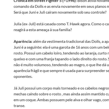
Crônica em Street Fighter 5 (~1996):
Bison ativa novam
comando da Dolls e as envia novamente em seus planos m
Será que Juni e Juli caíram novamente sob seu controle?
Julia (ex-Juli) está casada como T. Hawk agora. Como o 
reagirá a esta ameaça à sua família?
Aparência:
além da vestimenta tradicional das Dolls, a ap
Juni é a seguinte: ela é uma garota de 16 anos com um bel
rosto. Possui um cabelo loiro, tendendo ao laranja, curto 
queixo e com uma franja tapando o lado direito do rosto.
não é muito volumoso, tendendo ao magro, o que lhe dá 
aparência frágil e que sempre é usada para surpreender s
oponentes.
Já Juli possui um corpo mais torneado e os cabelos negro
mechas caindo sobre o rosto , mas ainda assim mantido cu
em um coque. Ambas possuem pele alva e olhar vago, co
transe.