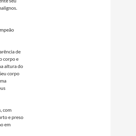
ente seu
alignos.
campeão
arência de
o corpo e
na altura do
 Seu corpo
uma
eus
s, com
rto e preso
mo em