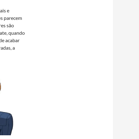
ais e
ses parecem
res são
ate, quando
 de acabar
adas, a