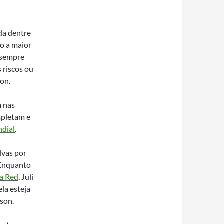
ida dentre
o a maior
o sempre
 riscos ou
son.
m nas
mpletam e
dial
.
lvas por
 Enquanto
a Red
, Juli
ela esteja
son.