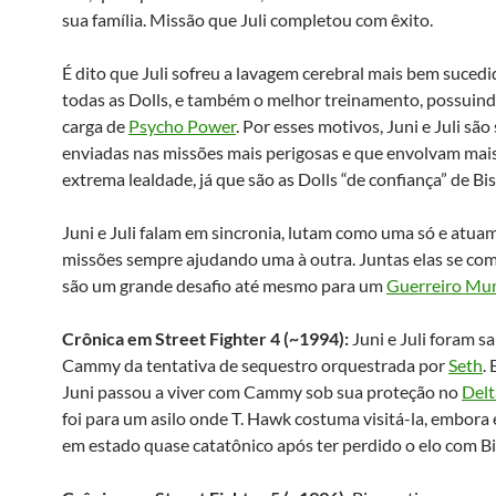
sua família. Missão que Juli completou com êxito.
É dito que Juli sofreu a lavagem cerebral mais bem suced
todas as Dolls, e também o melhor treinamento, possuind
carga de
Psycho Power
. Por esses motivos, Juni e Juli sã
enviadas nas missões mais perigosas e que envolvam mais
extrema lealdade, já que são as Dolls “de confiança” de Bi
Juni e Juli falam em sincronia, lutam como uma só e atua
missões sempre ajudando uma à outra. Juntas elas se co
são um grande desafio até mesmo para um
Guerreiro Mun
Crônica em Street Fighter 4 (~1994):
Juni e Juli foram sa
Cammy da tentativa de sequestro orquestrada por
Seth
.
Juni passou a viver com Cammy sob sua proteção no
Delt
foi para um asilo onde T. Hawk costuma visitá-la, embora 
em estado quase catatônico após ter perdido o elo com Bi