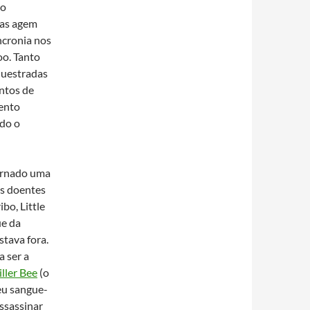
do
Elas agem
ncronia nos
oo. Tanto
equestradas
ntos de
mento
ndo o
tornado uma
os doentes
bo, Little
ue da
estava fora.
a ser a
iller Bee
(o
eu sangue-
assassinar