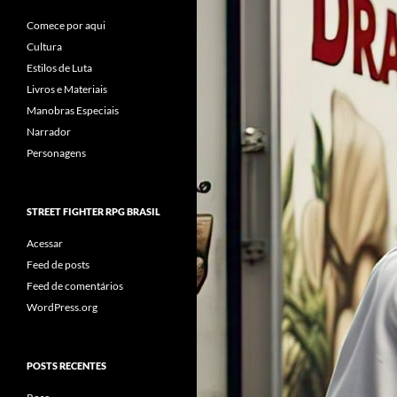
Comece por aqui
Cultura
Estilos de Luta
Livros e Materiais
Manobras Especiais
Narrador
Personagens
STREET FIGHTER RPG BRASIL
Acessar
Feed de posts
Feed de comentários
WordPress.org
POSTS RECENTES