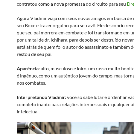
contratou como a nova promessa do circuito para seu
Dr
Agora Vladmir viaja com seus novos amigos em busca de
seu Boxe e trazer orgulho para seu avô. Ele descobriu re
que seu pai morrera em combate e foi transformado em 
por um tal de dr. Ichihara, para depois ser destruído nova
está atrás de quem foi o autor do assassinato e também 
restou de seu pai.
Aparência:
alto, musculoso e loiro, um russo muito bonito
é ingênuo, como um autêntico jovem do campo, mas torna
nos combates.
Interpretando Vladmir:
você só sabe lutar e ordenhar va
completo inapto para relações interpessoais e qualquer a
intelectual.