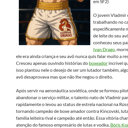
em SF2)
O jovem Vladmir 
trabalhando no c
especificamente 
de leite do seu av
conheceu seus pais
Ivan Drago
, morr
ele era ainda criança e seu avô nunca quis falar muito a re
Cresceu apenas ouvindo histórias do
boxeador
incrível qu
isso plantou nele o desejo de ser um lutador também, alg
avô desaprovava mas que não lhe negou o direito.
Após servir na aeronáutica soviética, onde se formou pilo
abandonar o serviço militar, o talento nato de Vladmir pa
rapidamente o levou ao status de estrela nacional na Rúss
tornando campeão de boxe amador contra Kincovski, lut
família leiteira rival e campeão até então. Essa vitória ch
atenção do famoso empresário de lutas e vodka,
Bóris Ko