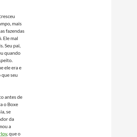
cresceu
ampo, mais
nas fazendas
ô. Ele mal
. Seu pai,
eu quando
speito.
e ele era e
o que seu
to antes de
ra o Boxe
ia, se
ador da
amou a
rlov
, que o