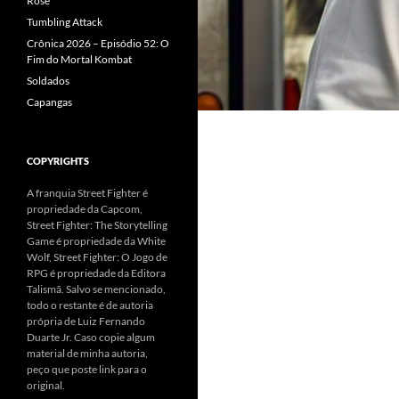
Rose
Tumbling Attack
Crônica 2026 – Episódio 52: O
Fim do Mortal Kombat
Soldados
Capangas
COPYRIGHTS
A franquia Street Fighter é
propriedade da Capcom,
Street Fighter: The Storytelling
Game é propriedade da White
Wolf, Street Fighter: O Jogo de
RPG é propriedade da Editora
Talismã. Salvo se mencionado,
todo o restante é de autoria
própria de Luiz Fernando
Duarte Jr. Caso copie algum
material de minha autoria,
peço que poste link para o
original.