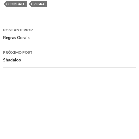
COMBATE
REGRA
Navegação
POST ANTERIOR
de
Regras Gerais
posts
PRÓXIMO POST
Shadaloo