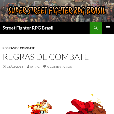
Pular
para
o
conteúdo
Pesquisar
Street Fighter RPG Brasil
MENU
PRINCI
REGRAS DE COMBATE
REGRAS DE COMBATE
16/02/2016
SFRPG
0 COMENTÁRIOS