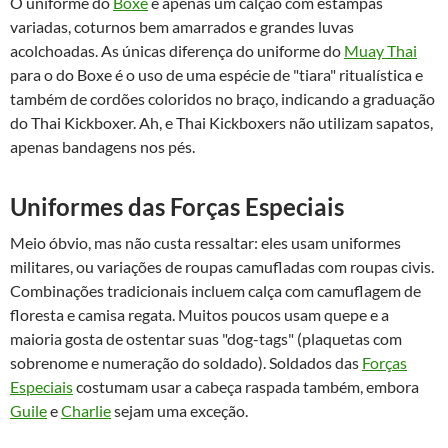
O uniforme do
Boxe
é apenas um calção com estampas
variadas, coturnos bem amarrados e grandes luvas
acolchoadas. As únicas diferença do uniforme do
Muay Thai
para o do Boxe é o uso de uma espécie de "tiara" ritualística e
também de cordões coloridos no braço, indicando a graduação
do Thai Kickboxer. Ah, e Thai Kickboxers não utilizam sapatos,
apenas bandagens nos pés.
Uniformes das Forças Especiais
Meio óbvio, mas não custa ressaltar: eles usam uniformes
militares, ou variações de roupas camufladas com roupas civis.
Combinações tradicionais incluem calça com camuflagem de
floresta e camisa regata. Muitos poucos usam quepe e a
maioria gosta de ostentar suas "dog-tags" (plaquetas com
sobrenome e numeração do soldado). Soldados das
Forças
Especiais
costumam usar a cabeça raspada também, embora
Guile
e
Charlie
sejam uma exceção.