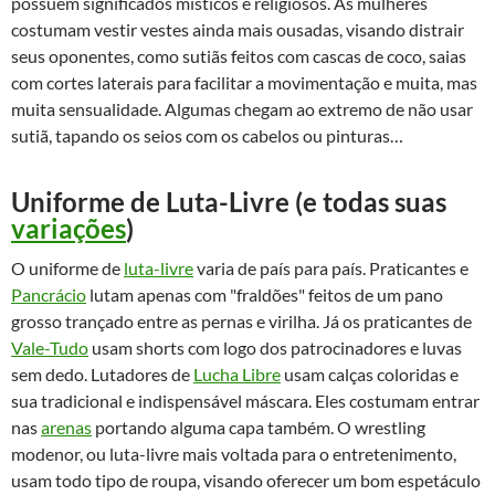
possuem significados místicos e religiosos. As mulheres
costumam vestir vestes ainda mais ousadas, visando distrair
seus oponentes, como sutiãs feitos com cascas de coco, saias
com cortes laterais para facilitar a movimentação e muita, mas
muita sensualidade. Algumas chegam ao extremo de não usar
sutiã, tapando os seios com os cabelos ou pinturas…
Uniforme de Luta-Livre (e todas suas
variações
)
O uniforme de
luta-livre
varia de país para país. Praticantes e
Pancrácio
lutam apenas com "fraldões" feitos de um pano
grosso trançado entre as pernas e virilha. Já os praticantes de
Vale-Tudo
usam shorts com logo dos patrocinadores e luvas
sem dedo. Lutadores de
Lucha Libre
usam calças coloridas e
sua tradicional e indispensável máscara. Eles costumam entrar
nas
arenas
portando alguma capa também. O wrestling
modenor, ou luta-livre mais voltada para o entretenimento,
usam todo tipo de roupa, visando oferecer um bom espetáculo