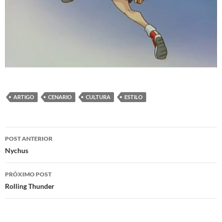
ARTIGO
CENARIO
CULTURA
ESTILO
Navegação
POST ANTERIOR
de
Nychus
posts
PRÓXIMO POST
Rolling Thunder