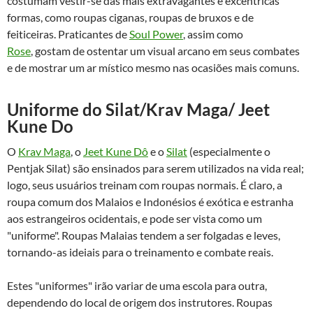
costumam vestir-se das mais extravagantes e excêntricas
formas, como roupas ciganas, roupas de bruxos e de
feiticeiras. Praticantes de
Soul Power
, assim como
Rose
, gostam de ostentar um visual arcano em seus combates
e de mostrar um ar místico mesmo nas ocasiões mais comuns.
Uniforme do Silat/Krav Maga/ Jeet
Kune Do
O
Krav Maga
, o
Jeet Kune Dô
e o
Silat
(especialmente o
Pentjak Silat) são ensinados para serem utilizados na vida real;
logo, seus usuários treinam com roupas normais. É claro, a
roupa comum dos Malaios e Indonésios é exótica e estranha
aos estrangeiros ocidentais, e pode ser vista como um
"uniforme". Roupas Malaias tendem a ser folgadas e leves,
tornando-as ideiais para o treinamento e combate reais.
Estes "uniformes" irão variar de uma escola para outra,
dependendo do local de origem dos instrutores. Roupas