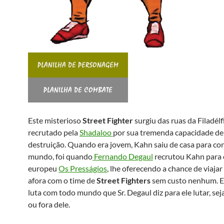
Este misterioso
Street Fighter
surgiu das ruas da Filadélfi
recrutado pela
Shadaloo
por sua tremenda capacidade de
destruição. Quando era jovem, Kahn saiu de casa para co
mundo, foi quando
Fernando Degaul
recrutou Kahn para 
europeu
Os Presságios
, lhe oferecendo a chance de viaj
afora com o time de
Street Fighters
sem custo nenhum. Em
luta com todo mundo que Sr. Degaul diz para ele lutar, sej
ou fora dele.