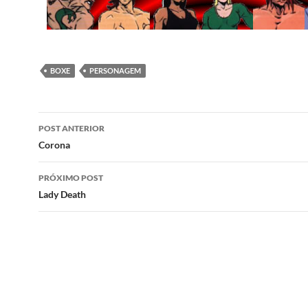
BOXE
PERSONAGEM
Navegação
POST ANTERIOR
de
Corona
posts
PRÓXIMO POST
Lady Death