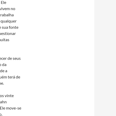
 Ele
vivem no
trabalha
e qualquer
e sua fonte
uestionar
muitas
ecer de seus
o da
rde a
uém terá de
be.
s vinte
Kahn
 Ele move-se
o.