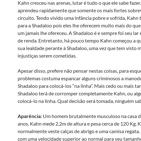
Kahn cresceu nas arenas, lutar é tudo o que ele sabe fazer.
aprendeu rapidamente que somente os mais fortes sobre
circuito. Tendo vivido uma infância pobre e sofrida, Kahn 
para a Shadaloo pois eles lhe oferecem muito mais do qu
um jamais lhe ofereceu. A Shadaloo é e sempre foi seu lar 
de renda. Entretanto, há pouco tempo Kahn começou a q
sua lealdade perante à Shadaloo, uma vez que tem visto 
injustiças serem cometidas.
Apesar disso, prefere não pensar nestas coisas, para esqu
problemas costuma espancar alguns criminosos a manod
Shadaloo para colocá-los “na linha”. Mais cedo ou mais ta
Shadaloo terá de corromper completamente Kahn, ou alg
colocá-lo na linha. Qual decisão será tomada, ninguém sa
Aparência:
Um homem brutalmente musculoso na casa do
anos, Kahn mede 2,2m de altura e pesa cerca de 120 Kg. 
normalmente veste calças de abrigo e uma camisa regata.
com uma velocidade superior ao normal para seu tamanh