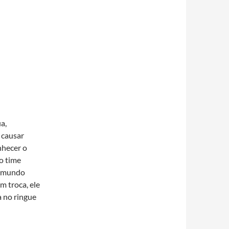
a,
 causar
nhecer o
o time
ar mundo
 troca, ele
a no ringue