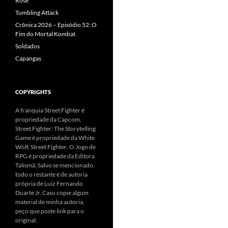
Rose
Tumbling Attack
Crônica 2026 – Episódio 52: O
Fim do Mortal Kombat
Soldados
Capangas
COPYRIGHTS
A franquia Street Fighter é
propriedade da Capcom,
Street Fighter: The Storytelling
Game é propriedade da White
Wolf, Street Fighter: O Jogo de
RPG é propriedade da Editora
Talismã. Salvo se mencionado,
todo o restante é de autoria
própria de Luiz Fernando
Duarte Jr. Caso copie algum
material de minha autoria,
peço que poste link para o
original.