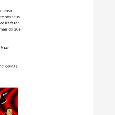
imenso
te nos seus
ê irá fazer
 mais do que
rir um
 manobras e