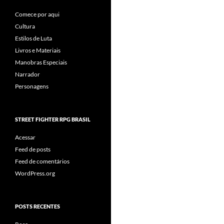
Comece por aqui
Cultura
Estilos de Luta
Livros e Materiais
Manobras Especiais
Narrador
Personagens
STREET FIGHTER RPG BRASIL
Acessar
Feed de posts
Feed de comentários
WordPress.org
POSTS RECENTES