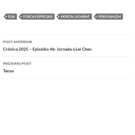
EUA
FORCAS ESPECIAIS
MORTAL KOMBAT
PERSONAGEM
Navegação
POST ANTERIOR
de
Crônica 2025 – Episódio 46: Jornada à Lei Chen
posts
PRÓXIMO POST
Tanya