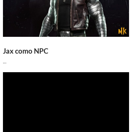
Jax como NPC
…