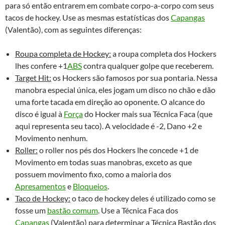
para só então entrarem em combate corpo-a-corpo com seus
tacos de hockey. Use as mesmas estatísticas dos
Capangas
(Valentão), com as seguintes diferenças:
Roupa completa de Hockey:
a roupa completa dos Hockers
lhes confere +1
ABS
contra qualquer golpe que receberem.
Target Hit:
os Hockers são famosos por sua pontaria. Nessa
manobra especial única, eles jogam um disco no chão e dão
uma forte tacada em direção ao oponente. O alcance do
disco é igual à
Força
do Hocker mais sua Técnica Faca (que
aqui representa seu taco). A velocidade é -2, Dano +2 e
Movimento nenhum.
Roller:
o roller nos pés dos Hockers lhe concede +1 de
Movimento em todas suas manobras, exceto as que
possuem movimento fixo, como a maioria dos
Apresamentos
e
Bloqueios
.
Taco de Hockey:
o taco de hockey deles é utilizado como se
fosse um
bastão comum
. Use a Técnica Faca dos
Capangas
(Valentão) para determinar a Técnica Bastão dos