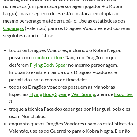
numerosos (um para cada personagem jogador + o Kobra
Negra), mas o segredo deles está em atacar em duplas o
mesmo personagem até derrubá-lo. Use as estatísticas dos
Capangas
(Valentão) para os Dragões Voadores e adicione as
seguintes características:
todos os Dragões Voadores, incluindo o Kobra Negra,
possuem o
combo de time
Dança do Dragão em que
desferem
Flying Body Spear
no mesmo personagem.
Enquanto existirem ainda dois Dragões Voadores, é
permitido usar o combo de time deles.
todos os Dragões Voadores possuem as Manobras
Especiais
Flying Body Spear
e
Wall Spring
, além de
Esportes
3.
troque a técnica Faca dos capangas por Mangual, pois eles
usam Nunchakus.
enquanto que os Dragões Voadores usam as estatísticas do
Valentão, use as do Guerreiro para o Kobra Negra. Ele não