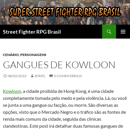
Pular
para
o
conteúdo
Pesquisar
Street Fighter RPG Brasil
MENU
PRINCI
CENÁRIO
,
PERSONAGENS
GANGUES DE KOWLOON
08/02/2010
SFRPG
0 COMENTÁRIOS
Kowloon
, a cidade proibida de Hong Kong, é uma cidade
completamente tomada pelo medo e pela violência. Lá, ou você
se junta a uma gangue ou facção, ou morre. São diversas as
opções, visto que o Mercado Negro e o tráfico são as fontes de
renda mais comuns da cidade, seguida das clínicas
clandestinas. Este post irá detalhar duas famosas gangues de