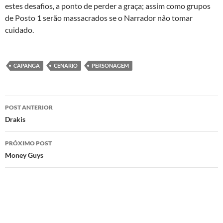
estes desafios, a ponto de perder a graça; assim como grupos
de Posto 1 serão massacrados se o Narrador não tomar
cuidado.
CAPANGA
CENARIO
PERSONAGEM
Navegação
POST ANTERIOR
de
Drakis
posts
PRÓXIMO POST
Money Guys