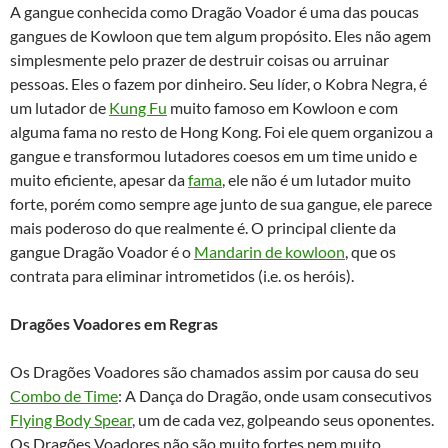
A gangue conhecida como Dragão Voador é uma das poucas
gangues de Kowloon que tem algum propósito. Eles não agem
simplesmente pelo prazer de destruir coisas ou arruinar
pessoas. Eles o fazem por dinheiro. Seu líder, o Kobra Negra, é
um lutador de
Kung Fu
muito famoso em Kowloon e com
alguma fama no resto de Hong Kong. Foi ele quem organizou a
gangue e transformou lutadores coesos em um time unido e
muito eficiente, apesar da
fama
, ele não é um lutador muito
forte, porém como sempre age junto de sua gangue, ele parece
mais poderoso do que realmente é. O principal cliente da
gangue Dragão Voador é o
Mandarin de kowloon
, que os
contrata para eliminar intrometidos (i.e. os heróis).
Dragões Voadores em Regras
Os Dragões Voadores são chamados assim por causa do seu
Combo de Time
: A Dança do Dragão, onde usam consecutivos
Flying Body Spear
, um de cada vez, golpeando seus oponentes.
Os Dragões Voadores não são muito fortes nem muito