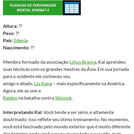
Altura:
??
Peso:
??
País:
Edenia
Nascimento:
??
Membro formado da associação
Lótus Branca
, Kai aprendeu
suas técnicas com os grandes mestres da Ásia. Em sua jornada
para o ocidente ele conheceu seu
amigo e aliado,
Liu Kang
– mais especificamente na América.
Agora, ele se une a
Raiden
na batalha contra
Shinnok
.
Interpretando
Kai:
Você tende a ser sério, e altamente
doutrinado; isso reflete seu ótimo treinamento. No momento,
você está fascinado pelo mundo exterior que é muito diferente
dos templos onde você passou quase toda a sua vida, mais