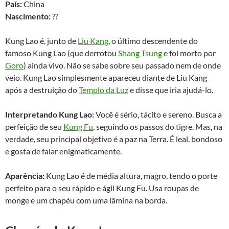
País:
China
Nascimento:
??
Kung Lao é, junto de
Liu Kang
, o último descendente do
famoso Kung Lao (que derrotou
Shang Tsung
e foi morto por
Goro
) ainda vivo. Não se sabe sobre seu passado nem de onde
veio. Kung Lao simplesmente apareceu diante de Liu Kang
após a destruição do
Templo da Luz
e disse que iria ajudá-lo.
Interpretando
Kung Lao:
Você é sério, tácito e sereno. Busca a
perfeição de seu
Kung Fu
, seguindo os passos do tigre. Mas, na
verdade, seu principal objetivo é a paz na Terra. É leal, bondoso
e gosta de falar enigmaticamente.
Aparência:
Kung Lao é de média altura, magro, tendo o porte
perfeito para o seu rápido e ágil Kung Fu. Usa roupas de
monge e um chapéu com uma lâmina na borda.