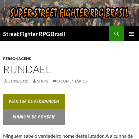
Pular
para
o
conteúdo
Pesquisar
Street Fighter RPG Brasil
MENU
PRINCI
PERSONAGENS
RIJNDAEL
21/02/2010
SFRPG
0 COMENTÁRIOS
Ninguém sabe o verdadeiro nome deste lutador. A alcunha de