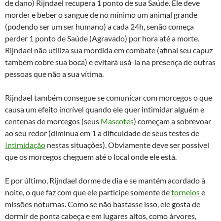
de dano) Rijndael recupera 1 ponto de sua Saúde. Ele deve
morder e beber o sangue de no mínimo um animal grande
(podendo ser um ser humano) a cada 24h, senão começa
perder 1 ponto de Saúde (Agravado) por hora até a morte.
Rijndael não utiliza sua mordida em combate (afinal seu capuz
também cobre sua boca) e evitará usá-la na presença de outras
pessoas que não a sua vítima.
Rijndael também consegue se comunicar com morcegos o que
causa um efeito incrível quando ele quer intimidar alguém e
centenas de morcegos (seus
Mascotes
) começam a sobrevoar
ao seu redor (diminua em 1 a dificuldade de seus testes de
Intimidação
nestas situações). Obviamente deve ser possível
que os morcegos cheguem até o local onde ele está.
E por último, Rijndael dorme de dia e se mantém acordado à
noite, o que faz com que ele participe somente de
torneios
e
missões noturnas. Como se não bastasse isso, ele gosta de
dormir de ponta cabeça e em lugares altos, como árvores,