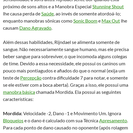
próximo de sons altos e a Manobra Especial
Stunning Shout
lhe causa perda de
Saúde
, ao invés de somente atordoá-lo;
enquanto manobras sônicas como
Sonic Boom
e
Max Out
lhe
causam
Dano Agravado
.
Além dessas habilidades, Rijndael se alimenta somente de
sangue. Não necessariamente sangue humano, mas ele precisa
beber sangue para sobreviver, o que incomoda alguns colegas
de time. Devido a essa necessidade, ele possui os caninos um
pouco mais pontiagudos e afiados do que o normal (exija um
teste de
Percepção
contra dificuldade 7 para notar, e somente
se ele estiver com a boca aberta). Graças a isso, ele possui uma
manobra básica
chamada Mordida. Ela possui as seguintes
características:
Mordida:
Velocidade -2, Dano -1 e Movimento Um. Ignora
Bloqueios
e o dano é calculado com sua Técnica
Apresamento
.
Para cada ponto de dano causado no oponente (após rolagem