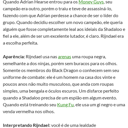
Quando Adrian Hearse entrou para os
Money Guys
, seu
campeão era outro, porém o traiu e teve de assassiná-lo,
fazendo com que Adrian perdesse a chance de ser o líder do
grupo. Quando decidiu escolher um novo campeão, ele queria
alguém que fosse completamente leal aos ideiais da Shadaloo e
fiel a ele, além de ser um excelente lutador, é claro. Rijndael era
a escolha perfeita.
Aparência:
Rijndael usa nas
arenas
uma roupa negra,
semelhante a dos ninjas, porém sem buracos para os olhos.
Somente os membros do Black Dragon o conhecem sem seu
uniforme de combate: ele é um homem na casa dos vinte e
poucos anos não muito musculoso, que anda com roupas
simples, uma bengala e óculos escuros. Um disfarce perfeito
quando a Shadaloo precisa de um espião em algum evento.
Quando está treinando seu
Kung Fu
, ele usa um gi negro e uma
venda vermelha nos olhos.
Interpretando Rijndael:
você é de uma lealdade