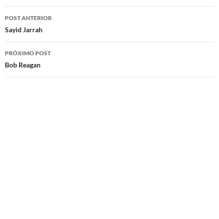
Navegação
POST ANTERIOR
de
Sayid Jarrah
posts
PRÓXIMO POST
Bob Reagan