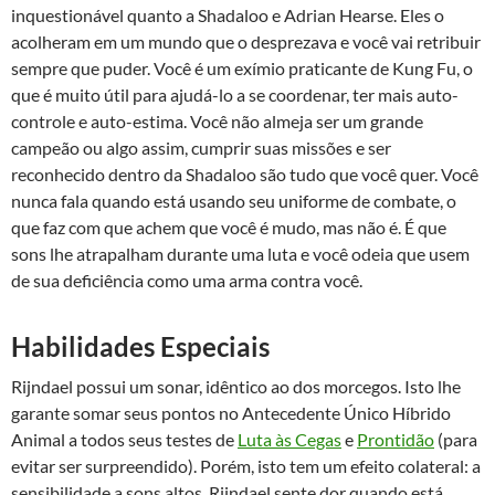
inquestionável quanto a Shadaloo e Adrian Hearse. Eles o
acolheram em um mundo que o desprezava e você vai retribuir
sempre que puder. Você é um exímio praticante de Kung Fu, o
que é muito útil para ajudá-lo a se coordenar, ter mais auto-
controle e auto-estima. Você não almeja ser um grande
campeão ou algo assim, cumprir suas missões e ser
reconhecido dentro da Shadaloo são tudo que você quer. Você
nunca fala quando está usando seu uniforme de combate, o
que faz com que achem que você é mudo, mas não é. É que
sons lhe atrapalham durante uma luta e você odeia que usem
de sua deficiência como uma arma contra você.
Habilidades Especiais
Rijndael possui um sonar, idêntico ao dos morcegos. Isto lhe
garante somar seus pontos no Antecedente Único Híbrido
Animal a todos seus testes de
Luta às Cegas
e
Prontidão
(para
evitar ser surpreendido). Porém, isto tem um efeito colateral: a
sensibilidade a sons altos. Rijndael sente dor quando está