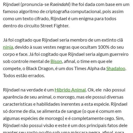
Rijndael (pronuncia-se
Raeindahl
) lhe foi dada com base em um
famoso algoritmo de criptografia computacional, pois assim
como um texto cifrado, Rijndael é um enigma para todos
dentro do circuito Street Fighter.
Já foi cogitado que Rijndael seria membro de um extinto clã
ninja
, devido à suas vestes negras que ocultam 100% do seu
corpo e face. Já foi cogitado que Rijndael seria algum guerreiro
sob controle mental de
Bison
, afinal, o time em que ele
compete, o Black Dragon, é um dos Times Alpha da
Shadaloo
.
Todos estão errados.
Rijndael na verdade é um
Híbrido Animal
. Ok, ele não possui
aparência de seu animal, o morcego, mas ele possui diversas
características e habilidades inerentes a esta espécie. Rijndael
só dorme de dia, se alimenta de sangue (o que é comum em
algumas espécies de morcego) e é completamente cego. Sim,
Rijndael não possui visão e este é um dos principais fatos dele
manter seu rosto oculto sob uma máscara negra, afinal, para