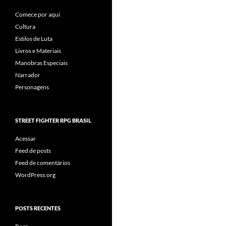
Comece por aqui
Cultura
Estilos de Luta
Livros e Materiais
Manobras Especiais
Narrador
Personagens
STREET FIGHTER RPG BRASIL
Acessar
Feed de posts
Feed de comentários
WordPress.org
POSTS RECENTES