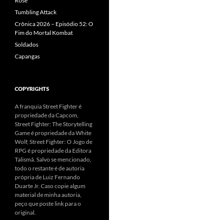
Rose
Tumbling Attack
Crônica 2026 – Episódio 52: O
Fim do Mortal Kombat
Soldados
Capangas
COPYRIGHTS
A franquia Street Fighter é
propriedade da Capcom,
Street Fighter: The Storytelling
Game é propriedade da White
Wolf, Street Fighter: O Jogo de
RPG é propriedade da Editora
Talismã. Salvo se mencionado,
todo o restante é de autoria
própria de Luiz Fernando
Duarte Jr. Caso copie algum
material de minha autoria,
peço que poste link para o
original.