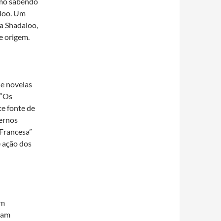
smo sabendo
aloo. Um
a Shadaloo,
e origem.
de novelas
 “Os
te fonte de
dernos
Francesa”
e ação dos
em
atam