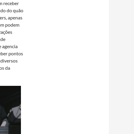
m receber
ndo do quão
cers, apenas
bém podem
zações
 de
e agencia
eber pontos
 diversos
os da