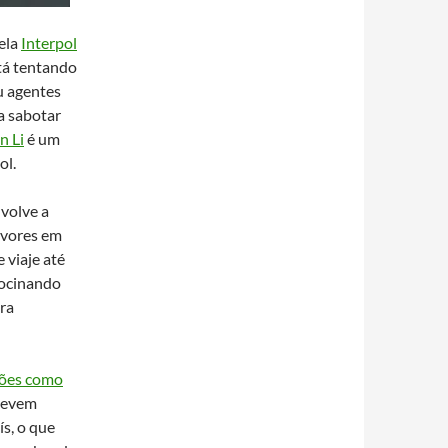
ela
Interpol
stá tentando
u agentes
a sabotar
n Li
é um
ol.
volve a
avores em
 viaje até
rocinando
ara
iões como
 devem
ís, o que