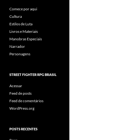
Comece por aqui
Cultura
Estilos de Luta
Livros e Materiais
Manobras Especiais
Narrador
Personagens
STREET FIGHTER RPG BRASIL
Acessar
Feed de posts
Feed de comentários
WordPress.org
POSTS RECENTES