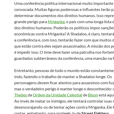
Uma conferência política internacional muito importante 
convocada. Muitas figuras poderosas e influentes terão 
determinar documentos dos direitos humanos. Isso repr
grande perigo para
Mriganka
, o país com uma longa lista 
dos direitos humanos. Poderão os políticos impor sançõe
econômicas contra Mriganka? A Shadaloo, é claro, tentar
a conferência e, com isso, tentarão fazer com que muitos d
que estão contra eles sejam assassinados. A missão dos 
é impedir isso. O time deve fazer uma patrulha nos forte
guardados subterrâneos da conferência, uma mansão na 
Entretanto, pessoas de todo o mundo estão constanteme
indo, fazendo o trabalho de manter a Shadaloo longe. Os
personagens devem ficar atentos para assassinos com fuzi
mas o verdadeiro perigo é manter longe o desconhecido:
Theões
da
Ordem da Unidade Celestial
de
Bison
está aqui
Ao invés de matar os inimigos, ele tentará controlar suas
desencorajando-os de tentar ações contra Mriganka. Ele
costas, entretanto, para protegê- lo de
Street Fighters
…