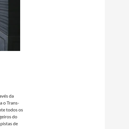
avés da
a o Trans-
te todos os
geiros do
pistas de