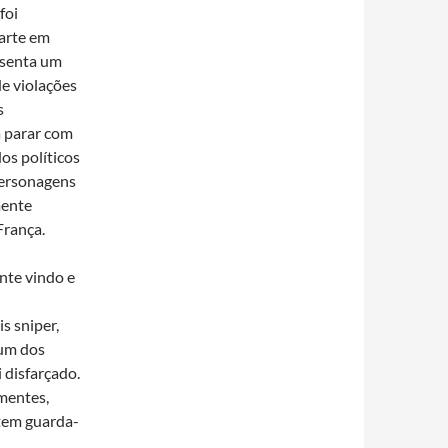
foi
parte em
esenta um
de violações
s
á parar com
os políticos
personagens
mente
França.
nte vindo e
s sniper,
 um dos
 disfarçado.
 mentes,
 tem guarda-