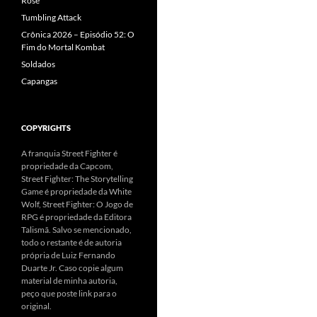
Rose
Tumbling Attack
Crônica 2026 – Episódio 52: O
Fim do Mortal Kombat
Soldados
Capangas
COPYRIGHTS
A franquia Street Fighter é
propriedade da Capcom,
Street Fighter: The Storytelling
Game é propriedade da White
Wolf, Street Fighter: O Jogo de
RPG é propriedade da Editora
Talismã. Salvo se mencionado,
todo o restante é de autoria
própria de Luiz Fernando
Duarte Jr. Caso copie algum
material de minha autoria,
peço que poste link para o
original.