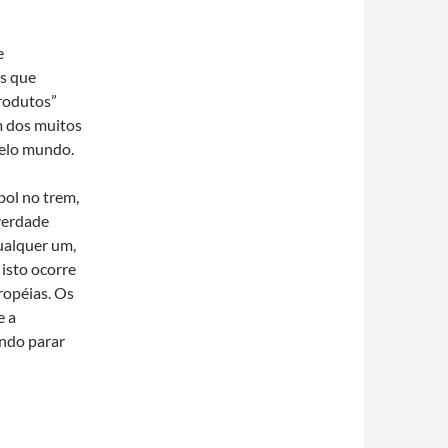
e
as que
produtos”
m dos muitos
pelo mundo.
pol no trem,
verdade
ualquer um,
 isto ocorre
ropéias. Os
e a
indo parar