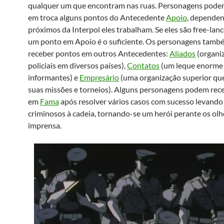
qualquer um que encontram nas ruas. Personagens pode
em troca alguns pontos do Antecedente
Apoio
, depende
próximos da Interpol eles trabalham. Se eles são free-lan
um ponto em Apoio é o suficiente. Os personagens tam
receber pontos em outros Antecedentes:
Aliados
(organi
policiais em diversos países),
Contatos
(um leque enorme
informantes) e
Empresário
(uma organização superior qu
suas missões e torneios). Alguns personagens podem rec
em
Fama
após resolver vários casos com sucesso levando
criminosos à cadeia, tornando-se um herói perante os olh
imprensa.