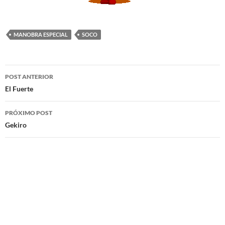
MANOBRA ESPECIAL
SOCO
Navegação
POST ANTERIOR
de
El Fuerte
posts
PRÓXIMO POST
Gekiro