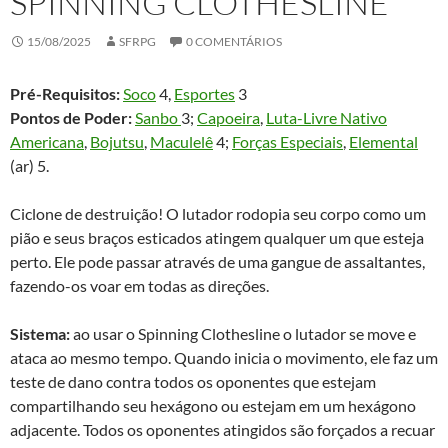
SPINNING CLOTHESLINE
15/08/2025
SFRPG
0 COMENTÁRIOS
Pré-Requisitos:
Soco
4,
Esportes
3
Pontos de Poder:
Sanbo
3;
Capoeira
,
Luta-Livre Nativo
Americana
,
Bojutsu
,
Maculelê
4;
Forças Especiais
,
Elemental
(ar) 5.
Ciclone de destruição! O lutador rodopia seu corpo como um
pião e seus braços esticados atingem qualquer um que esteja
perto. Ele pode passar através de uma gangue de assaltantes,
fazendo-os voar em todas as direções.
Sistema:
ao usar o Spinning Clothesline o lutador se move e
ataca ao mesmo tempo. Quando inicia o movimento, ele faz um
teste de dano contra todos os oponentes que estejam
compartilhando seu hexágono ou estejam em um hexágono
adjacente. Todos os oponentes atingidos são forçados a recuar