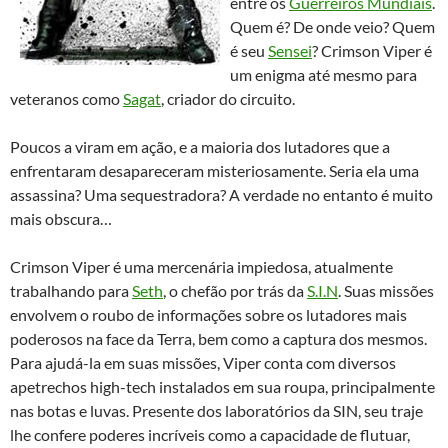
entre os
Guerreiros Mundiais
.
Quem é? De onde veio? Quem
é seu
Sensei
? Crimson Viper é
um enigma até mesmo para
veteranos como
Sagat
, criador do circuito.
Poucos a viram em ação, e a maioria dos lutadores que a
enfrentaram desapareceram misteriosamente. Seria ela uma
assassina? Uma sequestradora? A verdade no entanto é muito
mais obscura…
Crimson Viper é uma mercenária impiedosa, atualmente
trabalhando para
Seth
, o chefão por trás da
S.I.N
. Suas missões
envolvem o roubo de informações sobre os lutadores mais
poderosos na face da Terra, bem como a captura dos mesmos.
Para ajudá-la em suas missões, Viper conta com diversos
apetrechos high-tech instalados em sua roupa, principalmente
nas botas e luvas. Presente dos laboratórios da SIN, seu traje
lhe confere poderes incríveis como a capacidade de flutuar,