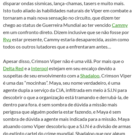
disparar ondas sísmicas, lança-chamas, tasers e muito mais.
Isto tudo aliado às habilidades naturais de Viper em combate a
tornaram a mais nova sensação no circuito, que dizem ter
chego ao status de Guerreira Mundial ao ter vencido
Cammy
em um confronto direto. Dizem inclusive que se não fosse por
Ryu
estar presente, Cammy estaria desaparecida, assim como
todos os outros lutadores que a enfrentaram antes…
Apesar disso, Crimson Viper não é uma vilã. Por mais que o
Delta Red
e a
Interpol
estejam em seu encalço devido a
suspeitas de seu envolvimento com a
Shadaloo
, Crimson Viper
é uma das “mocinhas”. Maya, seu nome verdadeiro, é uma
agente dupla a serviço da CIA, infiltrada em meio à S.I.N para
descobrir o que a organização está tramando e derrubá-la, de
dentro para fora. é sem sombra de dúvida a missão mais
perigosa que alguém poderia estar fazendo, e Maya é sem
sombra de dúvida a agente mais indicada para a missão. Maya
atuando como Viper descobriu que a S.I.N é a divisão de armas
do extinto cartel do crime mundial, Shadaloo que por algum