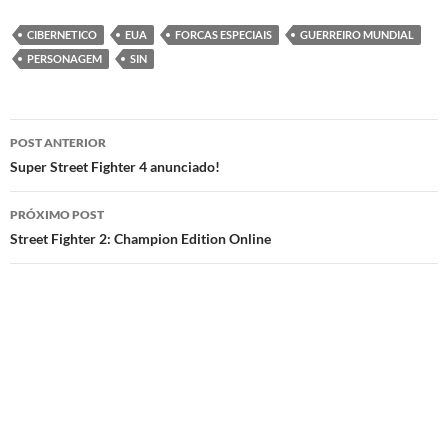
CIBERNETICO
EUA
FORCAS ESPECIAIS
GUERREIRO MUNDIAL
PERSONAGEM
SIN
Navegação
POST ANTERIOR
de
Super Street Fighter 4 anunciado!
posts
PRÓXIMO POST
Street Fighter 2: Champion Edition Online