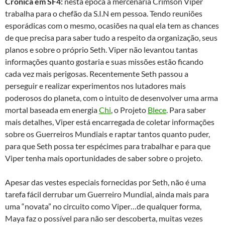
Crônica em SF4:
nesta época a mercenária Crimson Viper
trabalha para o chefão da S.I.N em pessoa. Tendo reuniões
esporádicas com o mesmo, ocasiões na qual ela tem as chances
de que precisa para saber tudo a respeito da organização, seus
planos e sobre o próprio Seth. Viper não levantou tantas
informações quanto gostaria e suas missões estão ficando
cada vez mais perigosas. Recentemente Seth passou a
perseguir e realizar experimentos nos lutadores mais
poderosos do planeta, com o intuito de desenvolver uma arma
mortal baseada em energia
Chi
, o Projeto
Blece
. Para saber
mais detalhes, Viper está encarregada de coletar informações
sobre os Guerreiros Mundiais e raptar tantos quanto puder,
para que Seth possa ter espécimes para trabalhar e para que
Viper tenha mais oportunidades de saber sobre o projeto.
Apesar das vestes especiais fornecidas por Seth, não é uma
tarefa fácil derrubar um Guerreiro Mundial, ainda mais para
uma “novata” no circuito como Viper…de qualquer forma,
Maya faz o possível para não ser descoberta, muitas vezes