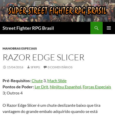
Pular
para
o
conteúdo
Pesquisar
Street Fighter RPG Brasil
MENU
PRINCI
MANOBRAS ESPECIAIS
RAZOR EDGE SLICER
15/04/2016
SFRPG
0 COMENTÁRIOS
Pré-Requisitos:
Chute
3,
Mach Slide
Pontos de Poder:
Ler Drit
,
Ninjitsu Espanhol
,
Forças Especiais
3; Outros 4
O Razor Edge Slicer é um chute deslizante baixo que tira
vantagem do grande embalo adquirido quando se está