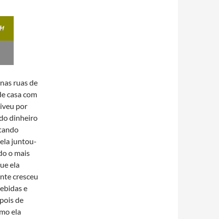
nas ruas de
 de casa com
viveu por
ndo dinheiro
rtando
ela juntou-
do o mais
ue ela
ente cresceu
ebidas e
pois de
mo ela