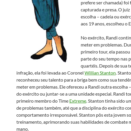
prefere ser chamada) foi
capturada e presa. O juiz
escolha – cadeia ou exérc
aos 19 anos, escolheu o E
No exército, Randi conti
meter em problemas. Du
primeiro tour, ela passou
parte do seu tempo nas p
quartéis. Depois de sua t
infração, ela foi levada ao Coronel
Willian Stanton
. Stant
reconheceu seu talento para a briga bem como sua tendên
meter em problemas. Ele ofereceu a Randi outra escolha –
do exército ou juntar-se a uma unidade especial. Randi t
primeiro membro do Time
Extreme
. Stanton tinha sido 
de problemas também, até que a disciplina do exército co
comportamento irresponsável. Stanton pôs esta jovem so
treinamento, aprimorando suas habilidades de combate 
mano.