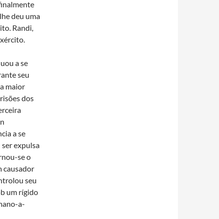
 finalmente
 lhe deu uma
ito. Randi,
xército.
nuou a se
rante seu
 a maior
risões dos
erceira
on
cia a se
 ser expulsa
ornou-se o
um causador
ntrolou seu
b um rígido
mano-a-