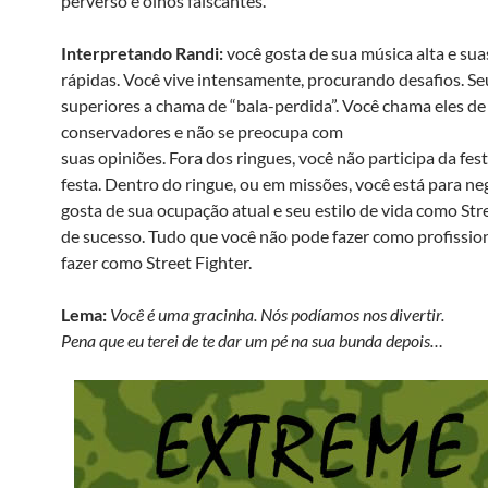
perverso e olhos faiscantes.
Interpretando Randi:
você gosta de sua música alta e su
rápidas. Você vive intensamente, procurando desafios. Se
superiores a chama de “bala-perdida”. Você chama eles de
conservadores e não se preocupa com
suas opiniões. Fora dos ringues, você não participa da fest
festa. Dentro do ringue, ou em missões, você está para ne
gosta de sua ocupação atual e seu estilo de vida como Str
de sucesso. Tudo que você não pode fazer como profissio
fazer como Street Fighter.
Lema:
Você é uma gracinha. Nós podíamos nos divertir.
Pena que eu terei de te dar um pé na sua bunda depois…