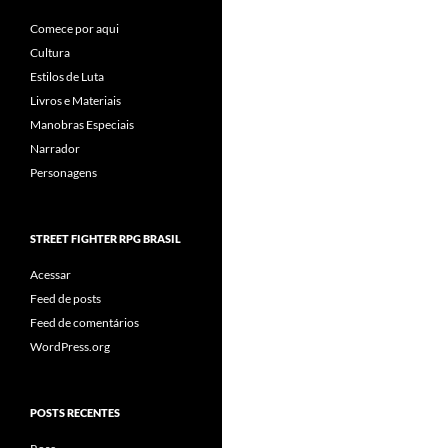
Comece por aqui
Cultura
Estilos de Luta
Livros e Materiais
Manobras Especiais
Narrador
Personagens
STREET FIGHTER RPG BRASIL
Acessar
Feed de posts
Feed de comentários
WordPress.org
POSTS RECENTES