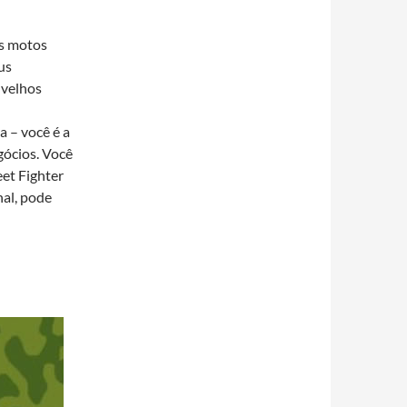
as motos
us
 velhos
a – você é a
gócios. Você
eet Fighter
nal, pode