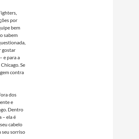
ighters,
ções por
quipe bem
não sabem
questionada,
r gostar
– e para a
 Chicago. Se
agem contra
Fora dos
mente e
ogo. Dentro
 – ela é
 seu cabelo
 seu sorriso