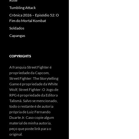
Rose
Tumbling Attack
Crônica 2026 – Episódio 52: O
Fim do Mortal Kombat
Soldados
Capangas
COPYRIGHTS
A franquia Street Fighter é
propriedade da Capcom,
Street Fighter: The Storytelling
Game é propriedade da White
Wolf, Street Fighter: O Jogo de
RPG é propriedade da Editora
Talismã. Salvo se mencionado,
todo o restante é de autoria
própria de Luiz Fernando
Duarte Jr. Caso copie algum
material de minha autoria,
peço que poste link para o
original.