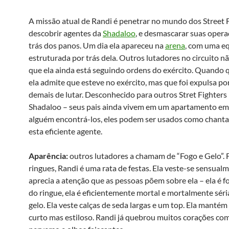
A missão atual de Randi é penetrar no mundo dos Street F
descobrir agentes da
Shadaloo
, e desmascarar suas opera
trás dos panos. Um dia ela apareceu na
arena
, com uma e
estruturada por trás dela. Outros lutadores no circuito 
que ela ainda está seguindo ordens do exército. Quando 
ela admite que esteve no exército, mas que foi expulsa po
demais de lutar. Desconhecido para outros Stret Fighters 
Shadaloo – seus pais ainda vivem em um apartamento em
alguém encontrá-los, eles podem ser usados como chant
esta eficiente agente.
Aparência:
outros lutadores a chamam de “Fogo e Gelo”. 
ringues, Randi é uma rata de festas. Ela veste-se sensual
aprecia a atenção que as pessoas põem sobre ela – ela é f
do ringue, ela é eficientemente mortal e mortalmente séria
gelo. Ela veste calças de seda largas e um top. Ela mantém
curto mas estiloso. Randi já quebrou muitos corações com