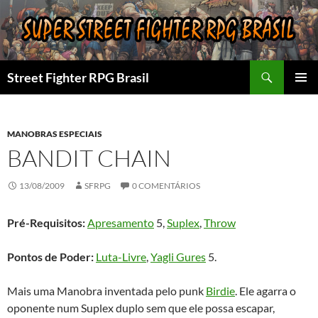
Pular
para
o
conteúdo
Pesquisar
Street Fighter RPG Brasil
MENU
PRINCI
MANOBRAS ESPECIAIS
BANDIT CHAIN
13/08/2009
SFRPG
0 COMENTÁRIOS
Pré-Requisitos:
Apresamento
5,
Suplex
,
Throw
Pontos de Poder:
Luta-Livre
,
Yagli Gures
5.
Mais uma Manobra inventada pelo punk
Birdie
. Ele agarra o
oponente num Suplex duplo sem que ele possa escapar,