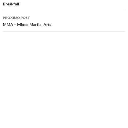
de
Breakfall
posts
PRÓXIMO POST
MMA – Mixed Martial Arts