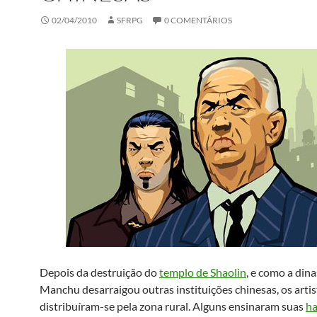
02/04/2010
SFRPG
0 COMENTÁRIOS
Depois da destruição do
templo de Shaolin
, e como a dina
Manchu desarraigou outras instituições chinesas, os artis
distribuíram-se pela zona rural. Alguns ensinaram suas
ha