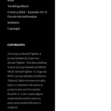
Rose
Tumbling Attack
Crônica 2026 – Episódio 52: O
Fim do Mortal Kombat
Soldados
Capangas
COPYRIGHTS
A franquia Street Fighter é
propriedade da Capcom,
Street Fighter: The Storytelling
Game é propriedade da White
Wolf, Street Fighter: O Jogo de
RPG é propriedade da Editora
Talismã. Salvo se mencionado,
todo o restante é de autoria
própria de Luiz Fernando
Duarte Jr. Caso copie algum
material de minha autoria,
peço que poste link para o
original.