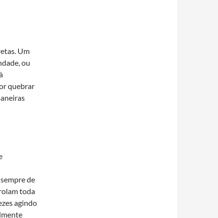
retas. Um
ndade, ou
à
por quebrar
maneiras
e
 sempre de
trolam toda
ezes agindo
almente