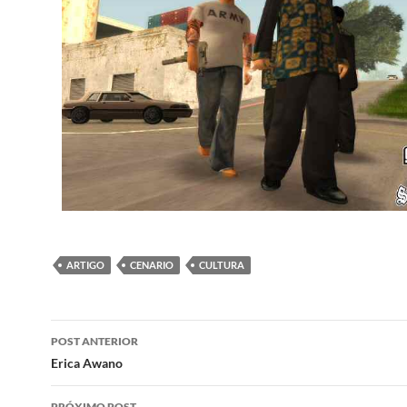
ARTIGO
CENARIO
CULTURA
Navegação
POST ANTERIOR
de
Erica Awano
posts
PRÓXIMO POST