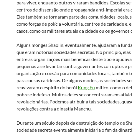
para viver, enquanto outros viraram bandidos. Escolas se
centros de dissensão onde propaganda anti-imperial era 
Eles também se tornaram parte das comunidades locais, 
como forças de polícia voluntária, centros de caridade e, 
casos, como os militares atuais da cidade ou os governos d
Alguns monges Shaolin, eventualmente, ajudaram a funda
que eram notórias sociedades secretas. No princípio, ela
entre as organizações mais benéficas deste tipo e ajudav
pequenas a se levantar contra governantes corruptos e p
organização e coesão para comunidades locais, também 
para causas caridosas. De alguns modos, as sociedades se
reavivaram o espírito do herói
Kung Fu
mítico, como o de
pobre e indefeso. Muitos deles se concentraram em ativi
revolucionárias. Podemos atribuir a tais sociedades, quas
revoluções contra a dinastia Manchu.
Durante um século depois da destruição do templo de Sh
sociedade secreta eventualmente iniciaria o fim da dinas