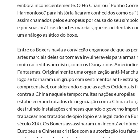
embora inconscientemente. O Ho Chan, ou “Punho Corre
Harmonioso,” para história ficaram conhecidos como os “
assim chamados pelos europeus por causa do seu símbol
e por suas práticas de artes marciais, que os ocidentais 
um análogo asiático do boxe.
Entre os Boxers havia a convicção enganosa de que as per
artes marciais deles os tornava invulneráveis para armas
muito acreditavam nisto, como os Dançarinos Ameríndio
Fantasmas. Originalmente uma organização anti-Manchu
logo se tornaram um grupo com sentimentos anti-estrange
compreensível, considerando o que as ações Ocidentais f
contra a China naquele tempo: muitas nações européias
estabeleceram tratados de negociação com a China à forç
destruindo instalações chinesas quando o governo imperi
trapacear nos tratados de ópio (ópio era legalizado na Eu
século XIX). Os Boxers assassinaram um incontável núme
Europeus e Chineses cristãos com a autorização (ou falta