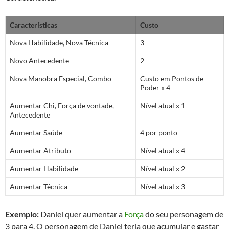
Características
Custo
Nova Habilidade, Nova Técnica
3
Novo Antecedente
2
Nova Manobra Especial, Combo
Custo em Pontos de
Poder x 4
Aumentar Chi, Força de vontade,
Nível atual x 1
Antecedente
Aumentar Saúde
4 por ponto
Aumentar Atributo
Nível atual x 4
Aumentar Habilidade
Nível atual x 2
Aumentar Técnica
Nível atual x 3
Exemplo:
Daniel quer aumentar a
Força
do seu personagem de
3 para 4. O personagem de Daniel teria que acumular e gastar