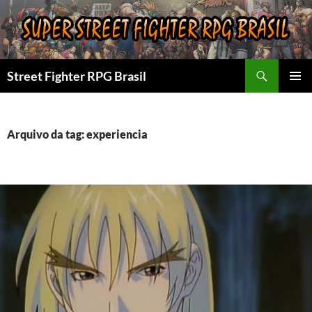
Pular
para
o
conteúdo
Pesquisar
Street Fighter RPG Brasil
MENU
PRINCI
Arquivo da tag: experiencia