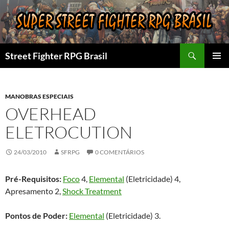
Pular
para
o
conteúdo
Pesquisar
Street Fighter RPG Brasil
MENU
PRINCI
MANOBRAS ESPECIAIS
OVERHEAD
ELETROCUTION
24/03/2010
SFRPG
0 COMENTÁRIOS
Pré-Requisitos:
Foco
4,
Elemental
(Eletricidade) 4,
Apresamento 2,
Shock Treatment
Pontos de Poder:
Elemental
(Eletricidade) 3.