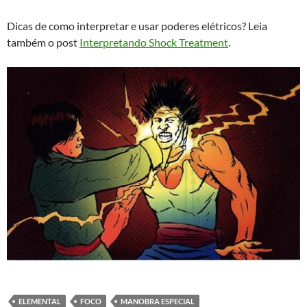
Dicas de como interpretar e usar poderes elétricos? Leia
também o post
Interpretando Shock Treatment
.
ELEMENTAL
FOCO
MANOBRA ESPECIAL