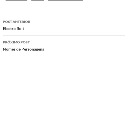
Navegação
POST ANTERIOR
de
Electro Bolt
posts
PRÓXIMO POST
Nomes de Personagens