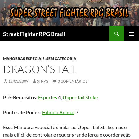
Pular
para
o
conteúdo
Pesquisar
Street Fighter RPG Brasil
MENU
PRINCI
MANOBRAS ESPECIAIS
,
SEM CATEGORIA
DRAGON’S TAIL
12/03/2009
SFRPG
0 COMENTÁRIOS
Pré-Requisitos:
Esportes
4,
Upper Tail Strike
Pontos de Poder:
Híbrido Animal
3.
Essa Manobra Especial é similar ao Upper Tail Strike, mas é
mais difícil de controlar e requer grande força e coordenação