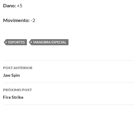
Dano:
+5
Movimento:
-2
ESPORTES
MANOBRA ESPECIAL
Navegação
POST ANTERIOR
de
Jaw Spin
posts
PRÓXIMO POST
Fire Strike