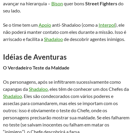
avançar na hierarquia –
Bison
quer bons
Street Fighters
do
seu lado.
Se o time tem um
Apoio
anti-Shadaloo (como a
Interpol
), ele
não poderá manter contato com eles durante a missão. Isso é
arriscado e facilita a
Shadaloo
de descobrir agentes inimigos.
Idéias de Aventuras
O Verdadeiro Teste da Maldade
Os personagens, após se infiltrarem sucessivamente como
capangas da
Shadaloo
, eles têm de conhecer um dos Chefes da
Shadaloo
. Eles são condecorados com vários poderes e
asseclas para comandarem, mas eles se importam com os
outros: isso é obviamente o teste do Chefe, onde os
personagens precisarão mostrar sua maldade. Se eles falharem
no teste (se salvam inocentes ou falham em matar os
“inimigos”), o Chefe descobrirá a farsa.