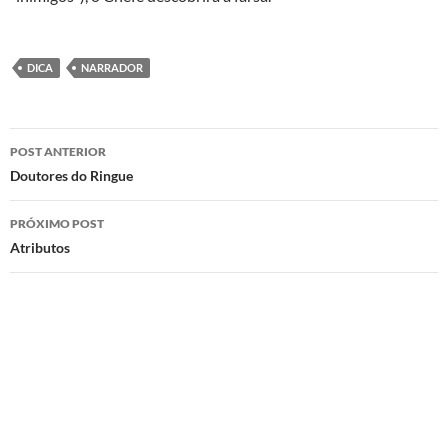
DICA
NARRADOR
Navegação
POST ANTERIOR
de
Doutores do Ringue
posts
PRÓXIMO POST
Atributos