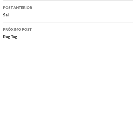
Navegação
POST ANTERIOR
de
Sai
posts
PRÓXIMO POST
Rag Tag