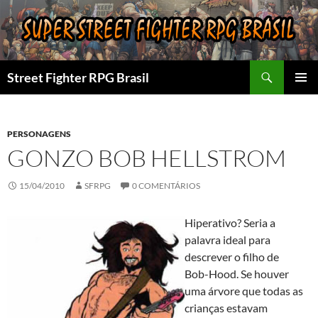
Pular
para
o
conteúdo
Pesquisar
Street Fighter RPG Brasil
MENU
PRINCI
PERSONAGENS
GONZO BOB HELLSTROM
15/04/2010
SFRPG
0 COMENTÁRIOS
Hiperativo? Seria a
palavra ideal para
descrever o filho de
Bob-Hood. Se houver
uma árvore que todas as
crianças estavam