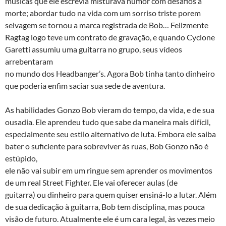
músicas que ele escrevia misturava humor com desafios a
morte; abordar tudo na vida com um sorriso triste porem
selvagem se tornou a marca registrada de Bob… Felizmente
Ragtag logo teve um contrato de gravação, e quando Cyclone
Garetti assumiu uma guitarra no grupo, seus vídeos
arrebentaram
no mundo dos Headbanger’s. Agora Bob tinha tanto dinheiro
que poderia enfim saciar sua sede de aventura.
As habilidades Gonzo Bob vieram do tempo, da vida, e de sua
ousadia. Ele aprendeu tudo que sabe da maneira mais difícil,
especialmente seu estilo alternativo de luta. Embora ele saiba
bater o suficiente para sobreviver às ruas, Bob Gonzo não é
estúpido,
ele não vai subir em um ringue sem aprender os movimentos
de um real Street Fighter. Ele vai oferecer aulas (de
guitarra) ou dinheiro para quem quiser ensiná-lo a lutar. Além
de sua dedicação à guitarra, Bob tem disciplina, mas pouca
visão de futuro. Atualmente ele é um cara legal, às vezes meio