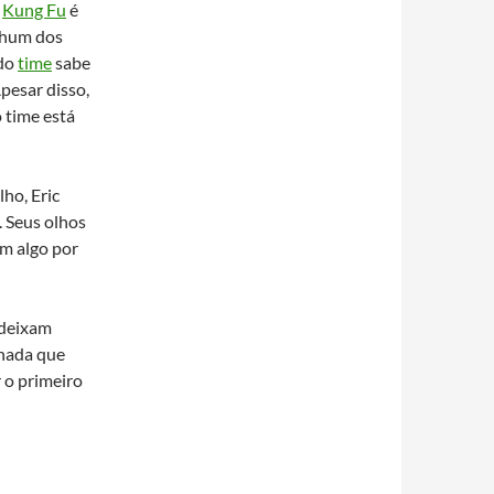
o
Kung Fu
é
nhum dos
do
time
sabe
pesar disso,
 time está
ho, Eric
. Seus olhos
em algo por
 deixam
nada que
 o primeiro