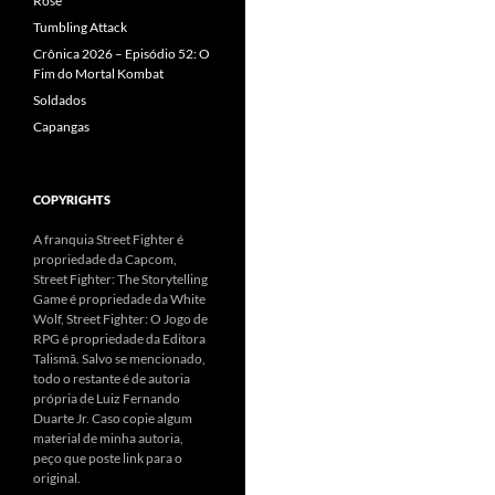
Rose
Tumbling Attack
Crônica 2026 – Episódio 52: O
Fim do Mortal Kombat
Soldados
Capangas
COPYRIGHTS
A franquia Street Fighter é
propriedade da Capcom,
Street Fighter: The Storytelling
Game é propriedade da White
Wolf, Street Fighter: O Jogo de
RPG é propriedade da Editora
Talismã. Salvo se mencionado,
todo o restante é de autoria
própria de Luiz Fernando
Duarte Jr. Caso copie algum
material de minha autoria,
peço que poste link para o
original.