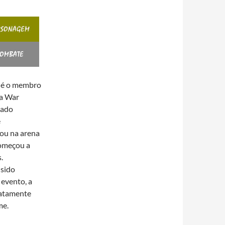
a é o membro
da War
tado
e
ou na arena
começou a
.
 sido
 evento, a
atamente
me.