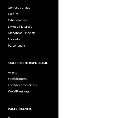
Comece por aqui
Cultura
Estilos de Luta
Livros e Materiais
Manobras Especiais
Narrador
Personagens
STREET FIGHTER RPG BRASIL
Acessar
Feed de posts
Feed de comentários
WordPress.org
POSTS RECENTES