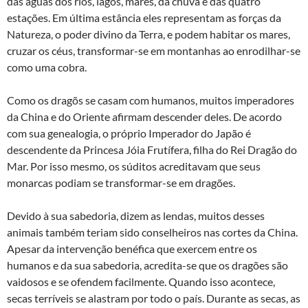
das águas dos rios, lagos, mares, da chuva e das quatro
estações. Em última estância eles representam as forças da
Natureza, o poder divino da Terra, e podem habitar os mares,
cruzar os céus, transformar-se em montanhas ao enrodilhar-se
como uma cobra.
Como os dragõs se casam com humanos, muitos imperadores
da China e do Oriente afirmam descender deles. De acordo
com sua genealogia, o próprio Imperador do Japão é
descendente da Princesa Jóia Frutífera, filha do Rei Dragão do
Mar. Por isso mesmo, os súditos acreditavam que seus
monarcas podiam se transformar-se em dragões.
Devido à sua sabedoria, dizem as lendas, muitos desses
animais também teriam sido conselheiros nas cortes da China.
Apesar da intervenção benéfica que exercem entre os
humanos e da sua sabedoria, acredita-se que os dragões são
vaidosos e se ofendem facilmente. Quando isso acontece,
secas terríveis se alastram por todo o país. Durante as secas, as