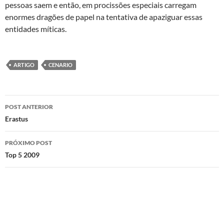
pessoas saem e então, em procissões especiais carregam
enormes dragões de papel na tentativa de apaziguar essas
entidades míticas.
ARTIGO
CENARIO
Navegação
POST ANTERIOR
de
Erastus
posts
PRÓXIMO POST
Top 5 2009